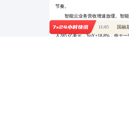
节奏。
智能云业务营收增速放缓。智能云板
和其他云服务推动，其营收增速高于智
11:05
国融
入285 亿美元，YoY+18.8%，低于
其中Azure 和其他云服务营收增
于下游采购云服务的第三方终端客户
AI 商业价值有待进一步释放。在C
品的用户体验有较大提升，然而在业
限；自FY23Q3 以来，AI 对于
提升，但增长速度较为缓慢，目前尚
前智能云业务也开始面临增长挑战。
ROI 下探，投资增速波动将进一
才能转化为实际收益，短期内可能无