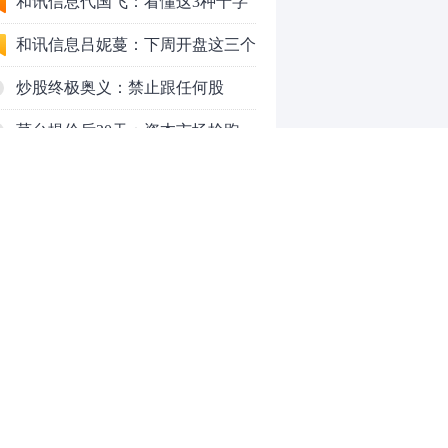
应对方案
和讯信息代国飞：看懂这3种十字
星k线形态
和讯信息吕妮蔓：下周开盘这三个
方向，还有仓位的朋友一定要拿稳
炒股终极奥义：禁止跟任何股
了
票“谈恋爱”
茅台提价后20天：资本市场抢跑，
磨底属于现实
全球AI股集体重估，A股为何调整
更深，却率先反弹？
上海警方成功侦破一起金融领域非
法代理维权敲诈勒索案件
和讯信息文太彬：反弹新高！下周
行情怎么走？
和讯信息王帅：科创50、创业板连
续反弹之后，重要防守线已出现
和讯信息贾善峰：3900点警钟敲
0
响，主力正在暗中布局！