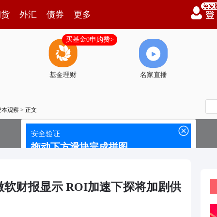
期货
外汇
债券
更多
买基金0申购费>
基金理财
名家直播
资本观察
> 正文
软财报显示 ROI加速下探将加剧供