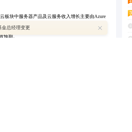
块中服务器产品及云服务收入增长主要由Azure
能云业务整体增速。FY24Q4，智能云业务实现收
4
基金总经理变更
一致预期。
5
速相比前一季度略有下滑，环比下降1pct，这可能是由
6
需求波动等因素造成。
7
opilot 加持下，微软生产力与商业流程业务相关产
务营收增速方面，绝对增速不高，上升幅度也较为有
8
云业务营收增长的贡献从1%上升至8%，营收推动作用持续
9
无显著加速迹象。因此，在下游需求波动情形下，目
1
步扩大。随着大量资金投入，这些投资需要一定时间
法完全反映在公司财务数据中，投资回报率可能受到