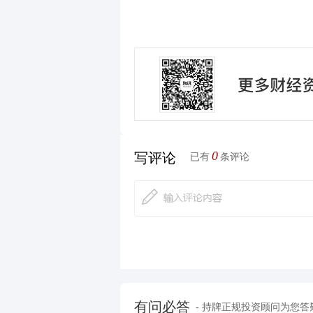
0
写评论
已有
条评论
有问必答
- 持牌正规投资顾问为您答