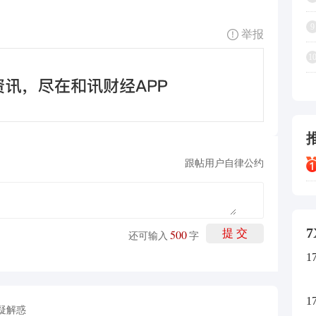
9
举报
1
跟帖用户自律公约
7
500
提 交
还可输入
字
1
1
疑解惑