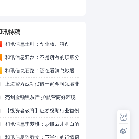
和讯特稿
和讯信息王帅：创业板、科创
50VS银行，底部区间与顶部区间
和讯信息郭磊：不是所有的顶底分
型都是顶底！
和讯信息石路：还在看消息炒股
吗？
上海警方成功侦破一起金融领域非
法代理维权敲诈勒索案件
亮剑金融黑灰产 护航营商好环境
——上海普陀严打“代理维权”敲诈
【投资者教育】证券投顾行业首例
犯罪、筑牢金融法治屏障
以敲诈勒索罪定罪的非法代理维权
和讯信息李梦琪：炒股后才明白的
案二审宣判，主犯获刑五年
九个人生道理
和讯信息陈乔文：下半年的行情启