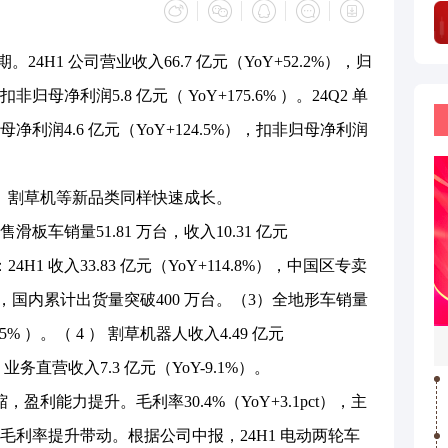
。24H1 公司营业收入66.7 亿元（YoY+52.2%），归
扣非归母净利润5.8 亿元（ YoY+175.6% ）。24Q2 单
；归母净利润4.6 亿元（YoY+124.5%），扣非归母净利润
车、割草机等新品类同样快速成长。
滑板车销量51.81 万台，收入10.31 亿元
4H1 收入33.83 亿元（YoY+114.8%），中国区专卖
个县市，国内累计出货量突破400 万台。（3）全地形车销量
8.5% ）。（ 4 ） 割草机器人收入4.49 亿元
B 业务直营收入7.3 亿元（YoY-9.1%）。
盈利能力提升。毛利率30.4%（YoY+3.1pct），主
利率提升带动。根据公司中报，24H1 电动两轮车