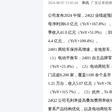
2024-08-07 15:05:04
和讯
广发证券曾婵
公司发布2024 中报，24Q2 业绩超预期
母净利润6.0 亿元（YoY+167.8%），
季收入41.0 亿元（YoY+51.0%）
4.4 亿元，（YoY+109.4%）。
24H1 两轮车保持高增速，全地形
（1）电动平衡车：24H1 自主品牌零售
（YoY+21.4%）。（2）电动两轮车：2
门店超6,200 家，覆盖1100 余
1.21 万台，收入5.07 亿元（ YoY+7
（YoY+315.7%）。（5）此外，To 
24Q2 公司毛利率提高叠加费用率收缩，
要系产品结构优化，以及电动两轮车毛