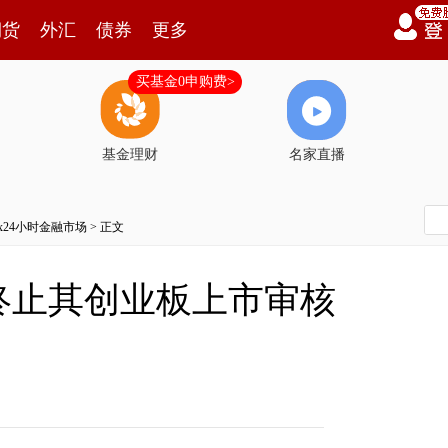
期货
外汇
债券
更多
买基金0申购费>
基金理财
名家直播
7x24小时金融市场
> 正文
终止其创业板上市审核