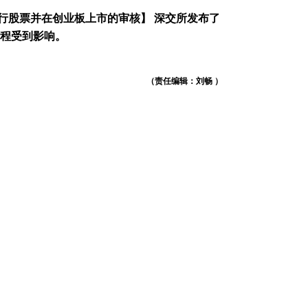
行
股票
并在
创业板
上市的审核】 深交所发布了
进程受到影响。
（责任编辑：刘畅 ）
跟帖用户自律公约
500
提 交
还可输入
字
剩下
100
条评论