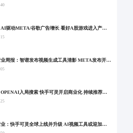
40
传媒周观点：AI驱动META/谷歌广告增长 看好A股游戏进入产品周期
15
互联网传媒行业周报：智谱发布视频生成工具清影 META发布开源大模型LLAMA 3.1系列
05
传媒周观点：OPENAI入局搜索 快手可灵开启商业化 持续推荐低位游戏板块
25
传播文化业行业：快手可灵全球上线并升级 AI视频工具或迎加速发展