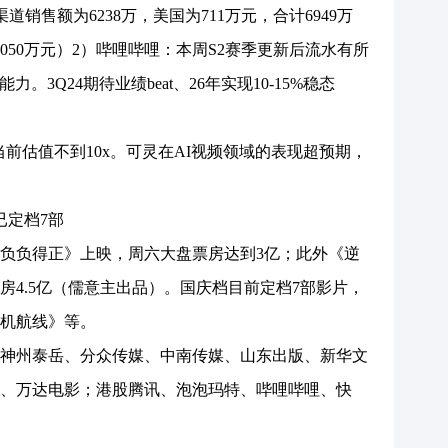
渠道销售额为6238万，美国为711万元，合计6949万
050万元）2）哔哩哔哩：本周S2赛季更新后流水有所
。3Q24期待业绩beat、26年实现10-15%稳态
当前估值不到10x。可灵在AI视频领域的表现超预期，
定档7部
负得正》上映，周六大盘票房达到3亿；此外《逆
房4.5亿（儒意主出品）。国庆档目前定档7部影片，
机航线》等。
州泰岳、分众传媒、中南传媒、山东出版、新华文
、万达电影；港股腾讯、泡泡玛特、哔哩哔哩、快