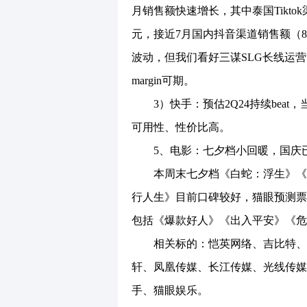
月销售额快速增长，其中泰国Tiktok
元，接近7月国内抖音渠道销售额（8
波动，但我们看好三谋SLG长线运营能力
margin可期。
3）快手：预估2Q24持续beat，
可用性、性价比高。
5、电影：七夕档小回暖，国庆已
本周末七夕档《白蛇：浮生》《负
行人生》目前口碑较好，猫眼预测票
包括《爆款好人》《出入平安》《危
相关标的：恺英网络、吉比特、神
轩、凤凰传媒、长江传媒、光线传媒
手、猫眼娱乐。