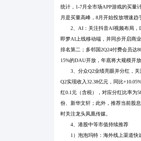
统计，1-7月全市场APP游戏的买量计
月是买量高峰，8月开始投放增速趋
2、AI：关注抖音AI视频布局，Du
即梦AI上线移动端，并同步开启商业
排名第二；多邻国2Q24付费会员达8
15%的DAU开放，年底将大规模开
3、分众Q2业绩亮眼并分红，关
Q2实现收入32.38亿元，同比+10.0
红0.1元（含税），对应分红比率为
份、新华文轩；此外，推荐当前股息
时关注龙头凤凰传媒。
4、港股中等市值持续推荐
1）泡泡玛特：海外线上渠道快速起量，