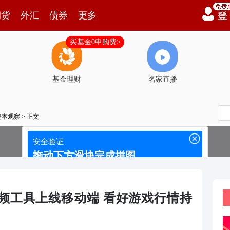
期货
外汇
债券
更多
买基金0申购费>
基金理财
名家直播
资本观察
> 正文
视频工具上线移动端 看好游戏行情持