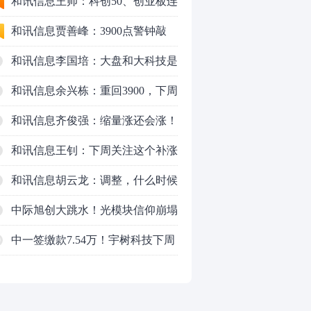
行情怎么走？
和讯信息王帅：科创50、创业板连
续反弹之后，重要防守线已出现
和讯信息贾善峰：3900点警钟敲
响，主力正在暗中布局！
和讯信息李国培：大盘和大科技是
反转？还是反弹？
和讯信息余兴栋：重回3900，下周
稳了吗？
和讯信息齐俊强：缩量涨还会涨！
和讯信息王钊：下周关注这个补涨
机会
和讯信息胡云龙：调整，什么时候
来
中际旭创大跳水！光模块信仰崩塌
了？
中一签缴款7.54万！宇树科技下周
0
一打新，A股机器人"朋友圈"全曝
光