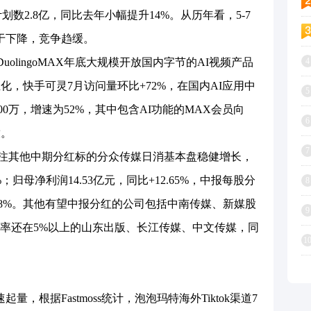
划数2.8亿，同比去年小幅提升14%。从历年看，5-7
于下降，竞争趋缓。
olingoMAX年底大规模开放国内字节的AI视频产品
4
化，快手可灵7月访问量环比+72%，在国内AI应用中
5
00万，增速为52%，其中包含AI功能的MAX会员向
6
放。
7
注其他中期分红标的分众传媒日消基本盘稳健增长，
5%；归母净利润14.53亿元，同比+12.65%，中报每股分
8
58%。其他有望中报分红的公司包括中南传媒、新媒股
9
率还在5%以上的山东出版、长江传媒、中文传媒，同
1
根据Fastmoss统计，泡泡玛特海外Tiktok渠道7