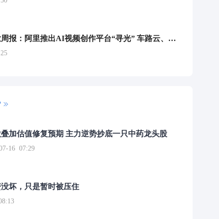
50
全球科技行业周报：阿里推出AI视频创作平台“寻光” 车路云、电网等投资计划带动IT设备更新需求
25
P
叠加估值修复预期 主力逆势抄底一只中药龙头股
16 07:29
簧没坏，只是暂时被压住
8:13