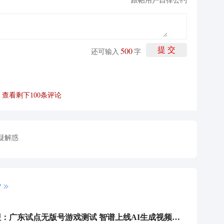
跟帖用户自律公约
500
提 交
还可输入
字
查看剩下
100
条评论
疑解惑
P
传媒行业周报：广东试点无版号游戏测试 智谱上线AI生成视频模型