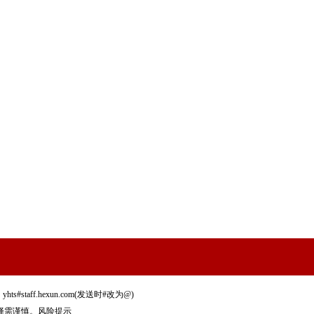
staff.hexun.com(发送时#改为@)
择需谨慎。
风险提示