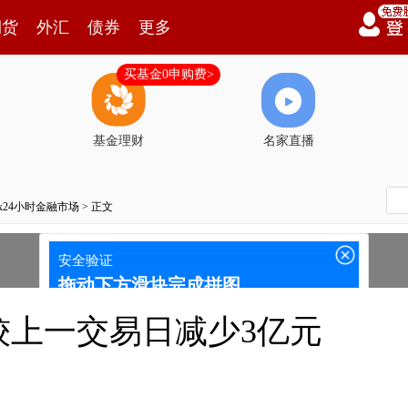
期货
外汇
债券
更多
买基金0申购费>
基金理财
名家直播
7x24小时金融市场
> 正文
较上一交易日减少3亿元