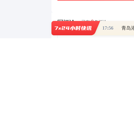
0
写评论
已有
条评论
17:56
青岛
有问必答
- 持牌正规投资顾问为您答
相关推荐
财经热点尽在和讯财经AP
社保基金会