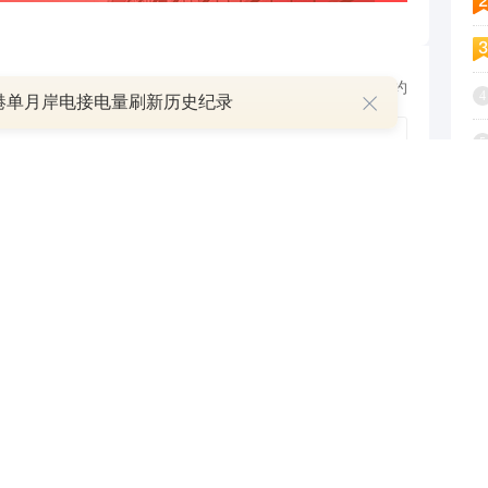
跟帖用户自律公约
4
港单月岸电接电量刷新历史纪录
5
6
500
提 交
还可输入
字
7
8
疑解惑
9
1
P
：持续加大对国内资本市场投资力度