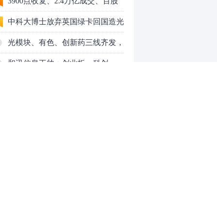
3900点收复、2.4万亿成交、百股
涨停！8月行情变了？
中科大博士放弃英国绿卡回国造光
量子芯片，要IPO了
光模块、有色、创新药三线齐发，
本周A股画风突变你跟上了吗？
和讯信息王帅：创业板、科创
50VS银行，底部区间与顶部区间
和讯信息郭磊：不是所有的顶底分
型都是顶底！
和讯信息石路：还在看消息炒股
吗？
上海警方成功侦破一起金融领域非
法代理维权敲诈勒索案件
亮剑金融黑灰产 护航营商好环境
——上海普陀严打“代理维权”敲诈
【投资者教育】证券投顾行业首例
0
犯罪、筑牢金融法治屏障
以敲诈勒索罪定罪的非法代理维权
案二审宣判，主犯获刑五年