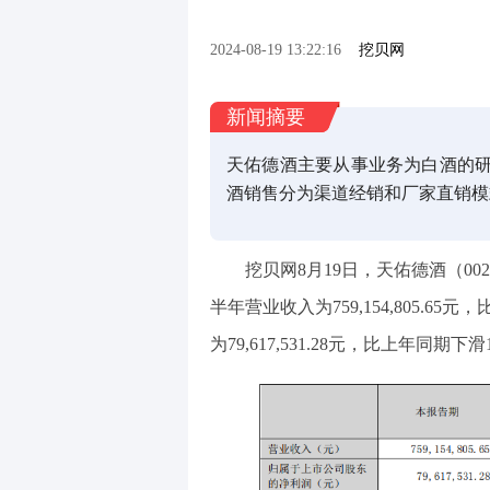
2024-08-19 13:22:16
挖贝网
新闻摘要
天佑德酒主要从事业务为白酒的
酒销售分为渠道经销和厂家直销模
挖贝网8月
19
日，
天佑德酒
（00
半年营业收入为
759,154,805.65
元，
为
79,617,531.28
元，比上年同期
下滑