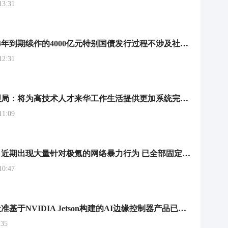
3:31
财政部：2024年到期续作的4000亿元特别国债发行过程不涉及社会投资者，个人投资者不能购买
2:31
国家移民管理局：将为高技术人才来华工作生活提供更加系统完备、便捷高效的移民管理政策支持
1:09
极氪法务部：近期出现大量针对极氪的网络暴力行为 已全部固定证据并报警
0:47
天准星智：天准基于NVIDIA Jetson构建的AI边缘控制器产品已全面覆盖Robotaxi等L4应用场景
35