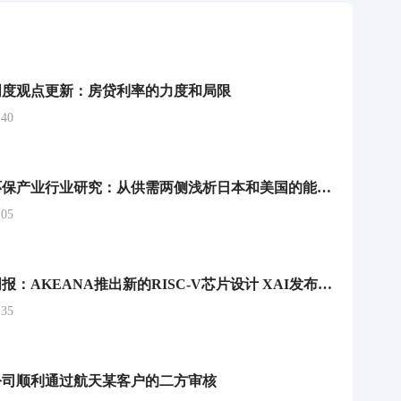
周度观点更新：房贷利率的力度和局限
40
公用事业及环保产业行业研究：从供需两侧浅析日本和美国的能源转型
05
计算机行业周报：AKEANA推出新的RISC-V芯片设计 XAI发布GROK-2大模型
35
公司顺利通过航天某客户的二方审核