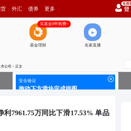
期货
外汇
债券
更多
买基金0申购费>
基金理财
名家直播
上市公司
> 正文
7961.75万同比下滑17.53% 单品