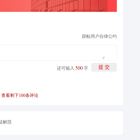
跟帖用户自律公约
500
提 交
还可输入
字
查看剩下
100
条评论
疑解惑