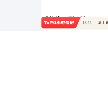
0
写评论
已有
条评论
18:54
葛卫
有问必答
- 持牌正规投资顾问为您答
相关推荐
财经热点尽在和讯财经AP