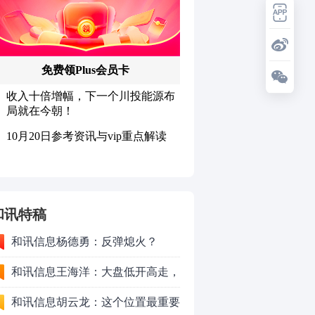
和讯特稿
和讯信息杨德勇：反弹熄火？
和讯信息王海洋：大盘低开高走，
反弹结束了吗？
和讯信息胡云龙：这个位置最重要