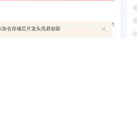
4
5
跟帖用户自律公约
东加仓存储芯片龙头兆易创新
6
7
500
提 交
还可输入
字
8
9
1
疑解惑
P
华凯易佰:监事会关于第四届监事会第二次会议相关事项发表的审核意见