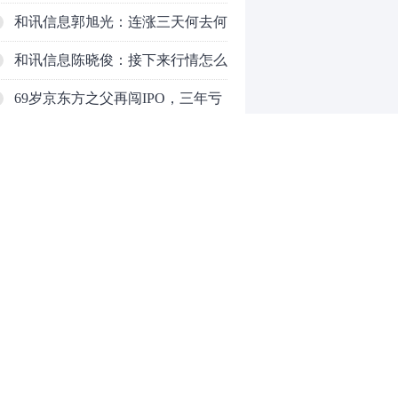
的是什么？
和讯信息郭旭光：连涨三天何去何
从？主力思维轻松应对
和讯信息陈晓俊：接下来行情怎么
走？
69岁京东方之父再闯IPO，三年亏
掉49亿
铜价迫近历史高位：美国加税“抢
铜”、中国立法保护
和讯信息李永熙：周五很关键，重
点看科技
和讯信息齐俊强：看好红八月！
和讯信息陈炜：大盘站上3900点，
0
反弹能否延续？