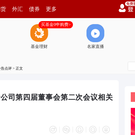
期货
外汇
债券
更多
买基金0申购费>
基金理财
名家直播
公告点评
> 正文
于公司第四届董事会第二次会议相关