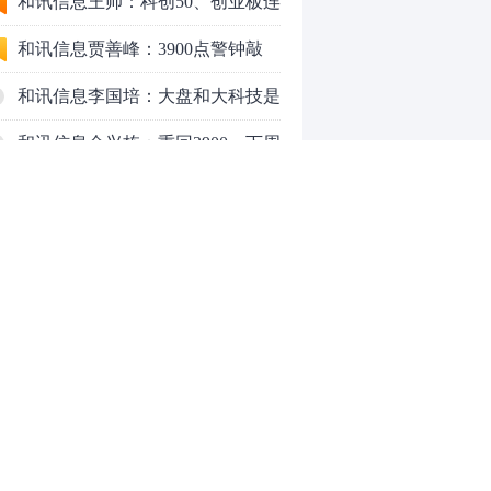
行情怎么走？
和讯信息王帅：科创50、创业板连
续反弹之后，重要防守线已出现
和讯信息贾善峰：3900点警钟敲
响，主力正在暗中布局！
和讯信息李国培：大盘和大科技是
反转？还是反弹？
和讯信息余兴栋：重回3900，下周
稳了吗？
和讯信息齐俊强：缩量涨还会涨！
和讯信息王钊：下周关注这个补涨
机会
和讯信息胡云龙：调整，什么时候
来
中际旭创大跳水！光模块信仰崩塌
了？
中一签缴款7.54万！宇树科技下周
0
一打新，A股机器人"朋友圈"全曝
光