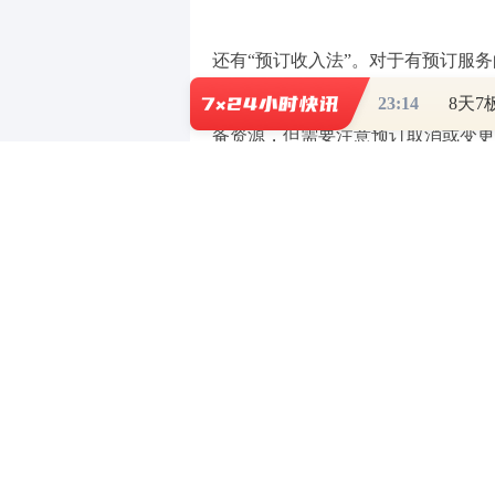
还有“预订收入法”。对于有预订服
宴、大型聚会等预订，在预订时就确
23:14
备资源，但需要注意预订取消或变更
为了更清晰地比较这几种方法，以下
计算方法
优点
现金收入法
直观易懂，操
票据收入法
便于对账，避免
预订收入法
提前规划
在实际应用中，这些计算方法各有其
足以满足日常的收入计算需求。而对