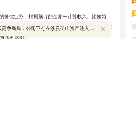
务的餐饮业务，根据预订的金额来计算收入。比如婚
定了金额和服务内容。这种方法有助于提前规划和准
4
8天7板高争民爆：公司不存在涉及矿山资产注入和重大资产重组的具体计划
带来的影响。
5
6
是一个简单的表格：
7
缺点
8
作简单
现金管理风险，误差可能性大
9
现金问题
票据兑现风险，手续费成本
1
资源
预订变更或取消的影响
用途。例如，对于小型的快餐店，现金收入法可能就
于中大型的餐厅，尤其是承接较多商务宴请和大型活