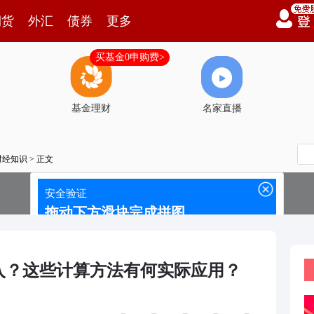
期货
外汇
债券
更多
买基金0申购费>
基金理财
名家直播
财经知识
> 正文
入？这些计算方法有何实际应用？