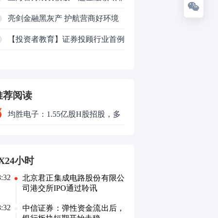
法代理维权敲诈勒索案件
亮剑金融黑灰产 护航营商好环境
——上海普陀严打“代理维权”敲诈
【投资者教育】证券投顾行业首例
0
犯罪、筑牢金融法治屏障
以敲诈勒索罪定罪的非法代理维权
案二审宣判，主犯获刑五年
推荐阅读
均胜电子：1.55亿股H股招股，多
领域发展势头好
X24小时
8:32
北京君正集成电路股份有限公
司港交所IPO通过聆讯
8:32
中信证券：弹性资金流出后，