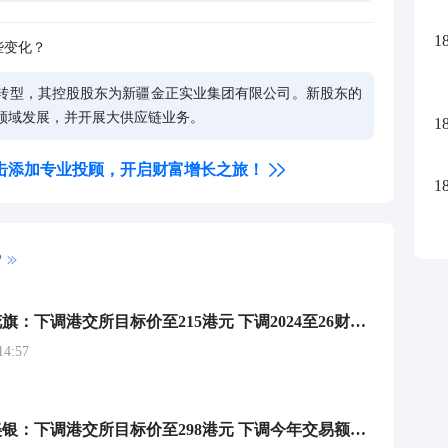
1
些变化？
转型，其控股股东为新疆金正实业集团有限公司。新股东的
领域发展，并开展大供应链业务。
1
击添加专业投顾，开启财富增长之旅！
1
P
大行评级｜花旗：下调港交所目标价至215港元 下调2024至26财年日均交易量预测
4:57
大行评级｜美银：下调港交所目标价至298港元 下调今年交易额预测