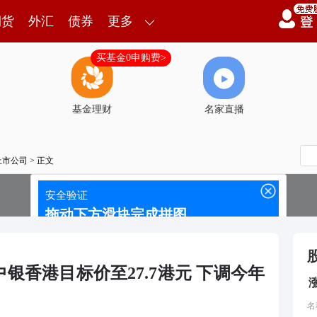
期货
外汇
债券
更多
买基金0申购费>
基金理财
名家直播
上市公司
> 正文
银香港目标价至27.7港元 下调今年
名