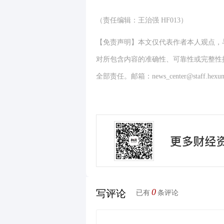
（责任编辑：王治强 HF013）
【免责声明】本文仅代表作者本人观点，
对所包含内容的准确性、可靠性或完整性
全部责任。邮箱：news_center@staff.hexun
0
写评论
已有
条评论