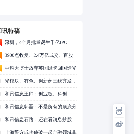
和讯特稿
深圳，4个月批量诞生千亿IPO
3900点收复、2.4万亿成交、百股
涨停！8月行情变了？
中科大博士放弃英国绿卡回国造光
量子芯片，要IPO了
光模块、有色、创新药三线齐发，
本周A股画风突变你跟上了吗？
和讯信息王帅：创业板、科创
50VS银行，底部区间与顶部区间
和讯信息郭磊：不是所有的顶底分
型都是顶底！
和讯信息石路：还在看消息炒股
吗？
上海警方成功侦破一起金融领域非