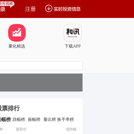
注册
量化精选
下载APP
股票排行
涨幅榜
跌幅榜
振幅榜
量比榜
换手率榜
称
最新价
涨跌幅