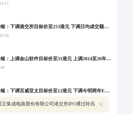
4:57
大行评级｜瑞银：下调港交所目标价至253港元 下调日均成交额及EPS预测
0:54
大行评级｜美银：上调金山软件目标价至31港元 上调2024至26年盈测
49
大行评级｜美银：下调百威亚太目标价至12港元 下调今明两年EBITDA预测
3:51
君正集成电路股份有限公司港交所IPO通过聆讯
大行评级｜高盛：上调汇丰控股目标价至84港元 上调2024至28年每股盈测
1:21