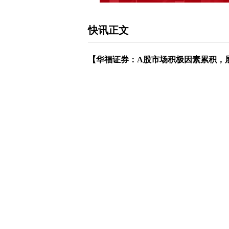
快讯正文
【华福证券：A股市场积极因素累积，
A股市场的积极因素正在不断累积，投
企业的盈利周期预计将触底回升。历史数
在高度相关性。随着PPI同比增速的
减弱。 其次，高质量发展的持续推进
义。此外，当前市场估值处于历史低位
燕翔建议，当前红利策略仍然具有配置
同时，以TMT为代表的科技成长板块
下载和讯APP查看快讯，体验更佳>>
【免责声明】本文仅代表作者本人观点，与
立，不对所包含内容的准确性、可靠性或完
并请自行承担全部责任。邮箱：news_center@staf