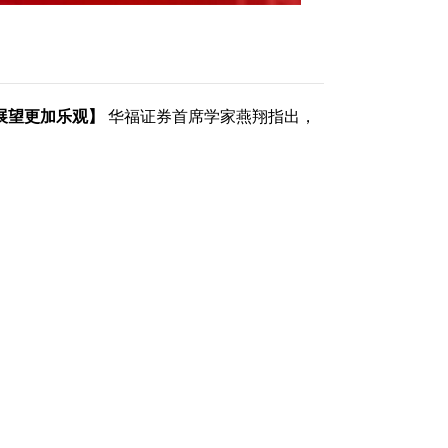
展望更加乐观】
华福证券首席学家燕翔指出，
资者可以对此持有更加乐观的态度。首先，A股
据显示，PPI同比增速与A股企业盈利之间存
逐步回升，价格因素对企业盈利的压制作用将逐渐
对于稳定市场预期和提振投资者信心具有重大意
，显示出显著的投资价值。 在配置策略方面，
价值，其长期有效性源于“低估值+盈利稳定”。
也值得投资者重点关注。
（责任编辑：董萍萍 ）
和讯网无关。和讯网站对文中陈述、观点判断保持中
整性提供任何明示或暗示的保证。请读者仅作参考，
f.hexun.com