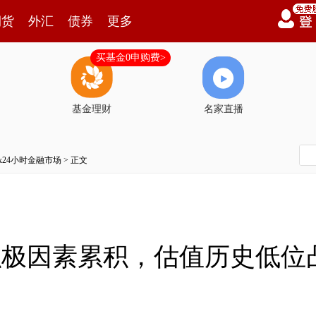
期货
外汇
债券
更多
买基金0申购费>
基金理财
名家直播
7x24小时金融市场
> 正文
积极因素累积，估值历史低位