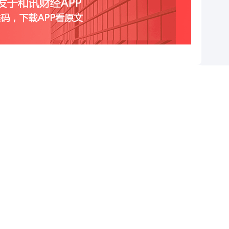
跟帖用户自律公约
500
提 交
还可输入
字
查看剩下
100
条评论
疑解惑