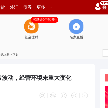
期货
外汇
债券
更多
买基金0申购费>
基金理财
名家直播
快讯上新
> 正文
常波动，经营环境未重大变化