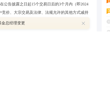
公告披露之日起15个交易日后的3个月内（即2024
）以集中竞价、大宗交易及法律、法规允许的其他方式减持
本比例2.99%）。
4
基金总经理变更
5
所上市，发行数量为2,830.00万股，发行价格为22.53
6
限公司，保荐代表人为解明、宋乐真。目前该股处于破
7
8
广州诚信为金丹科技第二大股东。
9
3,759.90万元，扣除发行费用后，募集资金净额为
1
股书显示，公司拟分别用于年产5万吨高光纯L-乳酸工程项
料项目、补充流动资金。