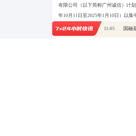
有限公司（以下简称广州诚信）计划在
年10月11日至2025年1月10日
公司股份不超过550万股（占公司总股
11:05
国融
金丹科技于2020年4月22日在深交
元/股，保荐机构为国金证券股份有
发状态。
《2024年半年度报告》显示，
金丹科技首次发行募集资金总额6
54,168.18万元，此前披露的招
目、年产1万吨聚乳酸生物降解新材