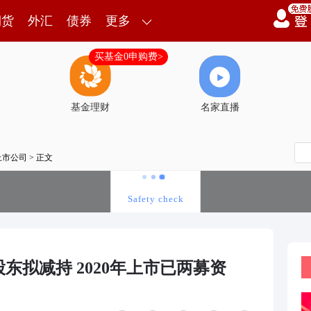
期货
外汇
债券
更多
买基金0申购费>
基金理财
名家直播
上市公司
> 正文
东拟减持 2020年上市已两募资