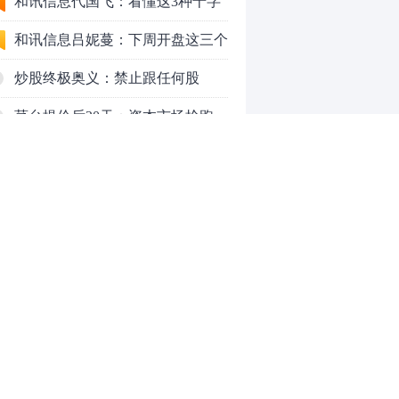
应对方案
和讯信息代国飞：看懂这3种十字
星k线形态
和讯信息吕妮蔓：下周开盘这三个
方向，还有仓位的朋友一定要拿稳
炒股终极奥义：禁止跟任何股
了
票“谈恋爱”
茅台提价后20天：资本市场抢跑，
磨底属于现实
全球AI股集体重估，A股为何调整
更深，却率先反弹？
上海警方成功侦破一起金融领域非
法代理维权敲诈勒索案件
和讯信息文太彬：反弹新高！下周
行情怎么走？
和讯信息王帅：科创50、创业板连
续反弹之后，重要防守线已出现
和讯信息贾善峰：3900点警钟敲
0
响，主力正在暗中布局！