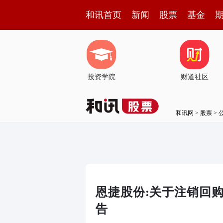
和讯首页
新闻
股票
基金
投资学院
财道社区
和讯网
>
股票
>
恩捷股份:关于注销回
告