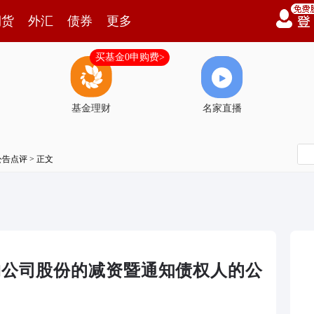
期货
外汇
债券
更多
买基金0申购费>
基金理财
名家直播
公告点评
> 正文
购公司股份的减资暨通知债权人的公