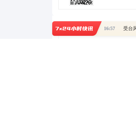
0
写评论
已有
条评论
16:57
受台
有问必答
- 持牌正规投资顾问为您答
华脉科技的竞争力如何具体分析？
回答：
华脉科技的主要业务包括光纤通
向，不断提升产品和服务质量，以扩
域的市场份额有所增长，显示出