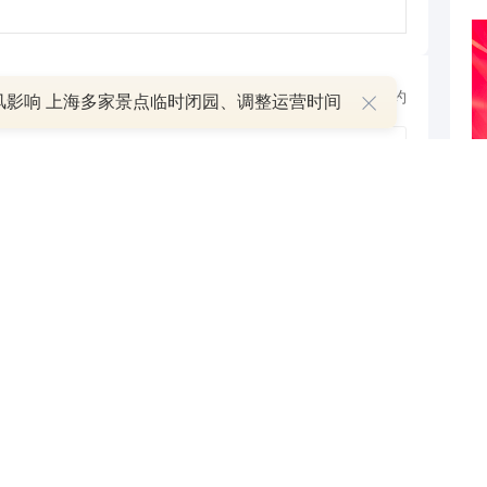
跟帖用户自律公约
风影响 上海多家景点临时闭园、调整运营时间
500
提 交
还可输入
字
疑解惑
信设备和无线通信设备等。公司通过技术创新和用户需求导
大市场份额。2021年，华脉科技在FTTH/O和5G通信领
公司在特定市场领域的竞争力。