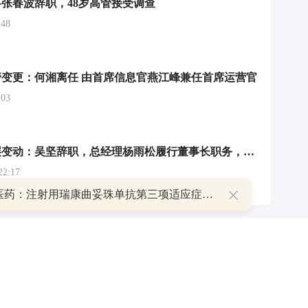
张春波辞职，48岁高管接受调查
48
变更：何湘离任 由首席信息官燕江峰兼任首席运营官
03
西南证券高层变动：吴坚辞职，总经理杨雨松履行董事长职务，张序新晋副总
2:17
恒瑞医药：注射用瑞康曲妥珠单抗第三项适应症获批上市
P
叠加估值修复预期 主力逆势抄底一只中药龙头股
16 07:29