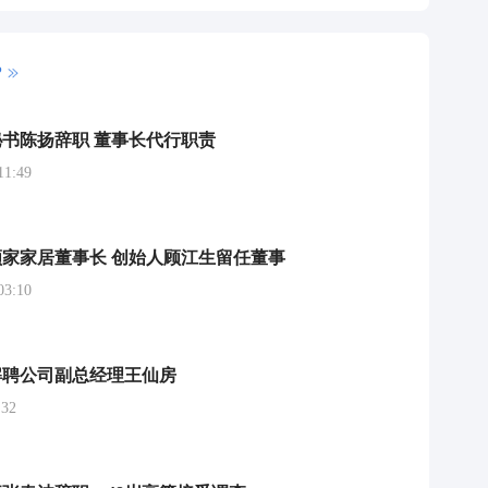
P
书陈扬辞职 董事长代行职责
1:49
家家居董事长 创始人顾江生留任董事
3:10
解聘公司副总经理王仙房
32