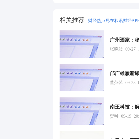
相关推荐
财经热点尽在和讯财经AP
广州酒家：秘
张晓波 09-27 1
邝广雄履新顾
董萍萍 09-23 0
南王科技：
贺翀 09-19 20: