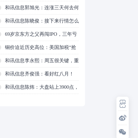
的是什么？
和讯信息郭旭光：连涨三天何去何
从？主力思维轻松应对
和讯信息陈晓俊：接下来行情怎么
走？
69岁京东方之父再闯IPO，三年亏
掉49亿
铜价迫近历史高位：美国加税“抢
铜”、中国立法保护
和讯信息李永熙：周五很关键，重
点看科技
和讯信息齐俊强：看好红八月！
和讯信息陈炜：大盘站上3900点，
0
反弹能否延续？