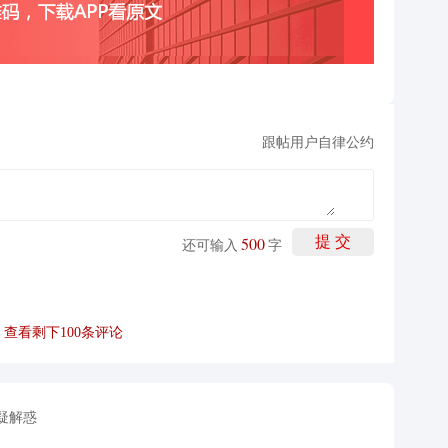
跟帖用户自律公约
500
提 交
还可输入
字
查看剩下
100
条评论
疑解惑