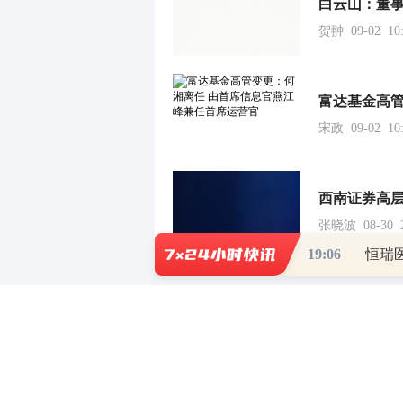
白云山：董事
贺翀 09-02 10:
富达基金高管
宋政 09-02 10:
张晓波 08-30 2
19:06
财道头条
财经热点尽在和讯财经AP
重磅利好刺激
秦蠡论股专栏 07-