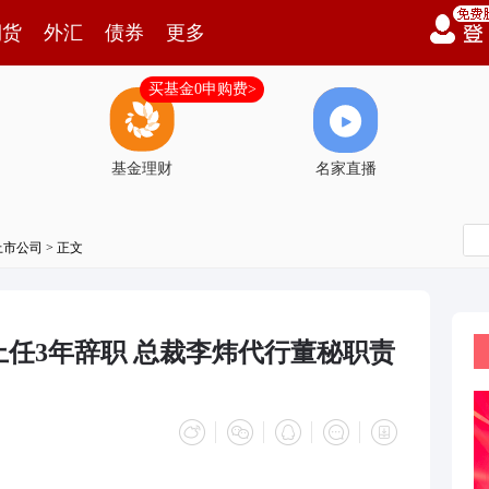
期货
外汇
债券
更多
买基金0申购费>
基金理财
名家直播
上市公司
> 正文
任3年辞职 总裁李炜代行董秘职责