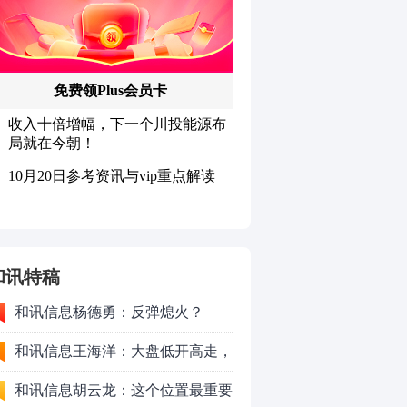
和讯特稿
和讯信息杨德勇：反弹熄火？
和讯信息王海洋：大盘低开高走，
反弹结束了吗？
和讯信息胡云龙：这个位置最重要