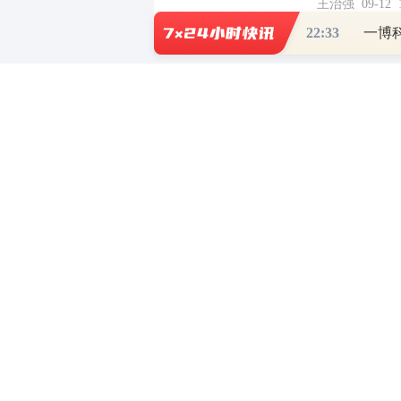
王治强 09-12 1
22:33
财道头条
财经热点尽在和讯财经AP
重磅利好刺激
秦蠡论股专栏 07-
【日报】弹
脱水君 07-15 0
【日报】底
脱水君 07-14 0