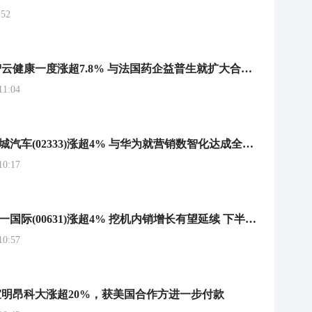
52
港股异动｜智云健康一度涨超7.8% 与法国药企益普生就扩大合作举行会谈
1:04
港股异动 | 长城汽车(02333)涨超4% 与华为就营销数智化达成全面合作 RISC-V车规MCU芯片成功点亮
0:17
港股异动 | 三一国际(00631)涨超4% 挖机内销增长有望延续 下半年龙头企业出口增速或优于上半年
0:57
明昂科大涨超20%，获美国合作方进一步付款