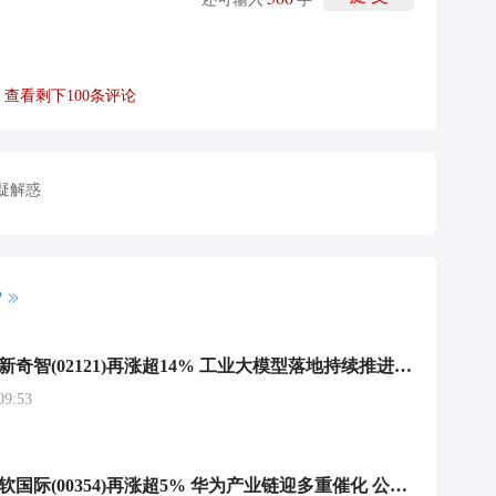
查看剩下
100
条评论
疑解惑
P
港股异动 | 创新奇智(02121)再涨超14% 工业大模型落地持续推进 公司主动优化业务结构
9:53
港股异动 | 中软国际(00354)再涨超5% 华为产业链迎多重催化 公司深度受益于华为AI云的发展