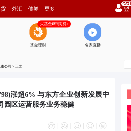
期货
外汇
债券
更多
买基金0申购费>
基金理财
名家直播
上市公司
> 正文
0798)涨超6% 与东方企业创新发展中
司园区运营服务业务稳健