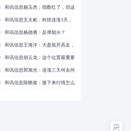
了，周五干万注意
和讯信息杨玉杰：指数红了，但这
个信号警惕！
和讯信息文太彬：科技连涨3天，
明天会迎来分化？
和讯信息杨德勇：反弹熄火？
和讯信息王海洋：大盘低开高走，
反弹结束了吗？
和讯信息胡云龙：这个位置最重要
的是什么？
和讯信息郭旭光：连涨三天何去何
从？主力思维轻松应对
和讯信息陈晓俊：接下来行情怎么
0
走？