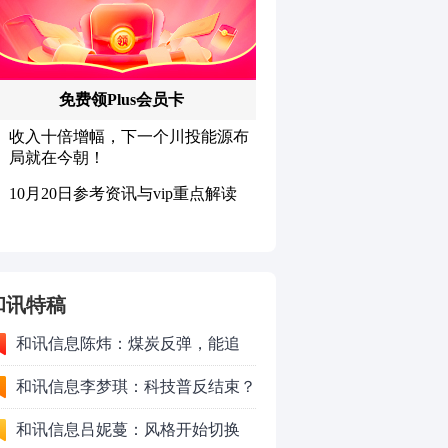
和讯特稿
和讯信息陈炜：煤炭反弹，能追
吗？八月主线看哪？
和讯信息李梦琪：科技普反结束？
和讯信息吕妮蔓：风格开始切换