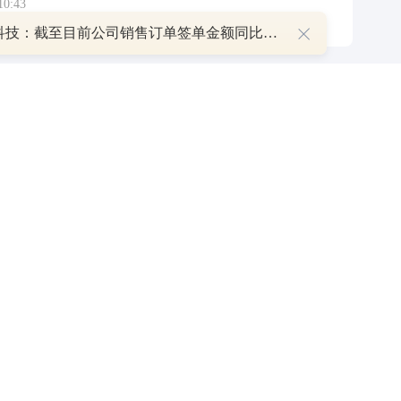
0:43
一博科技：截至目前公司销售订单签单金额同比增长超过70%
P
叠加估值修复预期 主力逆势抄底一只中药龙头股
16 07:29
簧没坏，只是暂时被压住
8:13
部区间已探明，但过程不会一帆风顺
7:48