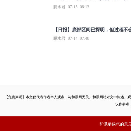
【日报】底部区间已探明，但过程不
脱水君 07-14 07:48
【免责声明】本文仅代表作者本人观点，与和讯网无关。和讯网站对文中陈述、观
仅作参考
和讯恭候您的意
和讯网违法和不良信息/涉未成年人有害信息举报电话：010-65880240 客服
本站郑重声明：所载文章、数据仅供参