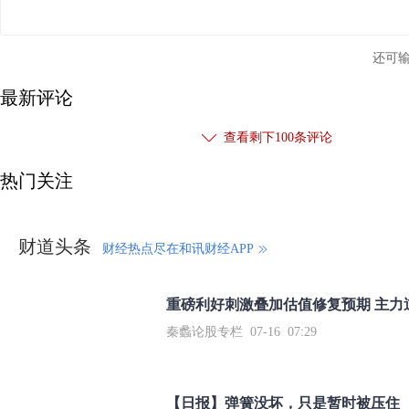
还可
热门关注
财道头条
财经热点尽在和讯财经APP
秦蠡论股专栏 07-16 07:29
【日报】弹簧没坏，只是暂时被压住
脱水君 07-15 08:13