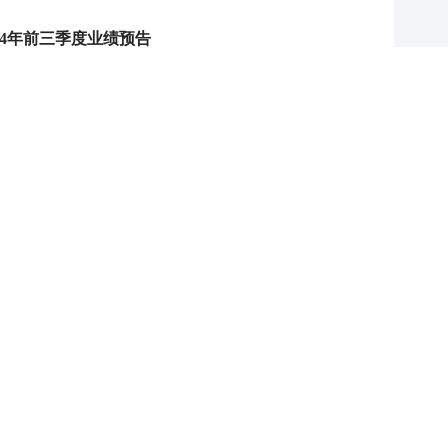
024年前三季度业绩预告
8:00
P
叠加估值修复预期 主力逆势抄底一只中药龙头股
16 07:29
簧没坏，只是暂时被压住
8:13