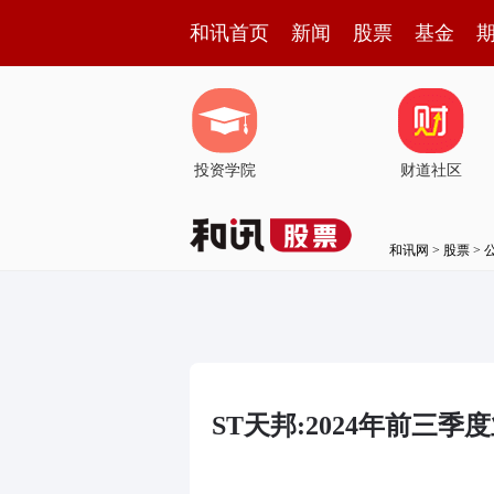
和讯首页
新闻
股票
基金
投资学院
财道社区
和讯网
>
股票
>
ST天邦:2024年前三季