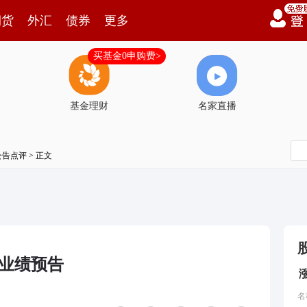
期货
外汇
债券
更多
买基金0申购费>
基金理财
名家直播
公告点评
> 正文
度业绩预告
名