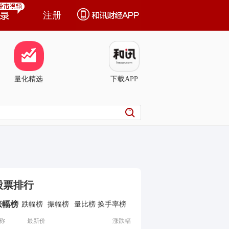
注册
量化精选
下载APP
股票排行
涨幅榜
跌幅榜
振幅榜
量比榜
换手率榜
称
最新价
涨跌幅