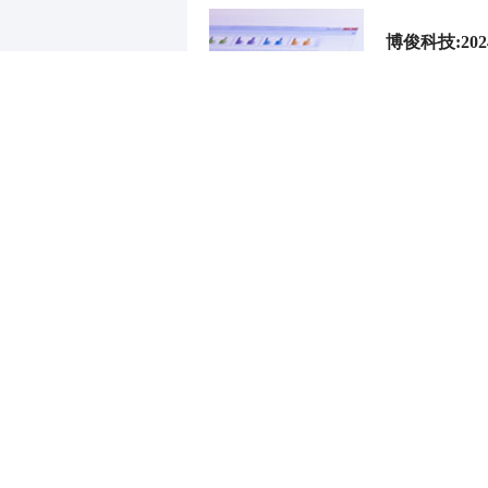
博俊科技:2
王治强 10-08 1
财道头条
财经热点尽在和讯财经AP
重磅利好刺激
秦蠡论股专栏 07-
【日报】弹
脱水君 07-15 0