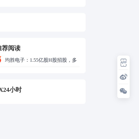
推荐阅读
均胜电子：1.55亿股H股招股，多
领域发展势头好
X24小时
1:55
明日运营开始起 上海地铁全
网络地面高架区段限速运行
1:48
2026中国摩博会将于9月19日
—22日在重庆举行
1:09