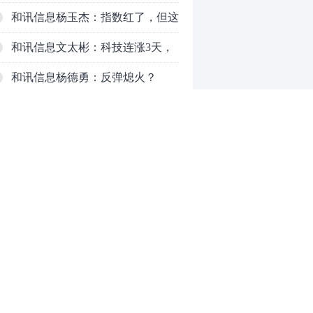
了，周五干万注意
和讯信息杨玉杰：指数红了，但这
个信号警惕！
和讯信息文太彬：科技连涨3天，
明天会迎来分化？
和讯信息杨德勇：反弹熄火？
和讯信息王海洋：大盘低开高走，
反弹结束了吗？
和讯信息胡云龙：这个位置最重要
的是什么？
和讯信息郭旭光：连涨三天何去何
从？主力思维轻松应对
和讯信息陈晓俊：接下来行情怎么
0
走？