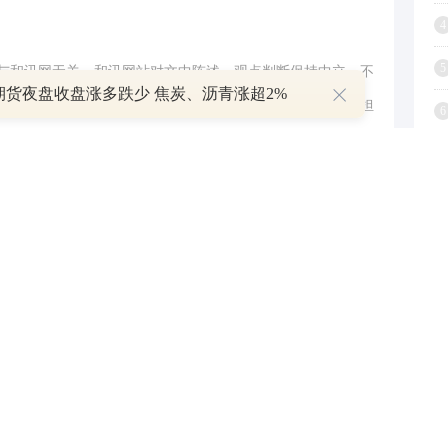
4
5
与和讯网无关。和讯网站对文中陈述、观点判断保持中立，不
期货夜盘收盘涨多跌少 焦炭、沥青涨超2%
提供任何明示或暗示的保证。请读者仅作参考，并请自行承担
6
.com
7
举报
8
9
1
跟帖用户自律公约