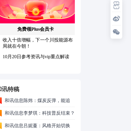
和讯特稿
和讯信息陈炜：煤炭反弹，能追
吗？八月主线看哪？
和讯信息李梦琪：科技普反结束？
和讯信息吕妮蔓：风格开始切换