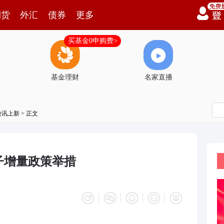
期货
外汇
债券
更多
买基金0申购费>
基金理财
名家直播
快讯上新
> 正文
子增量政策举措