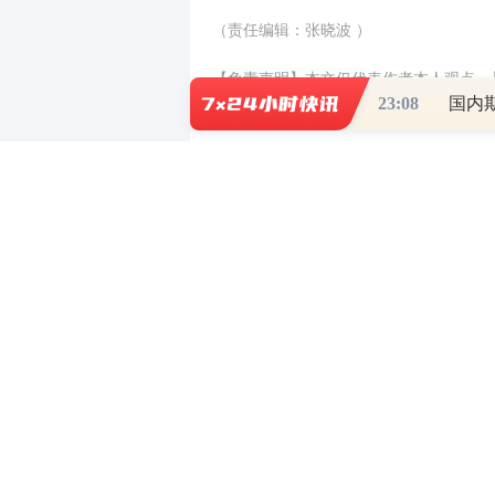
（责任编辑：张晓波 ）
【免责声明】本文仅代表作者本人观点，
23:08
国内
对所包含内容的准确性、可靠性或完整性
全部责任。邮箱：news_center@staff.hexun
0
写评论
已有
条评论