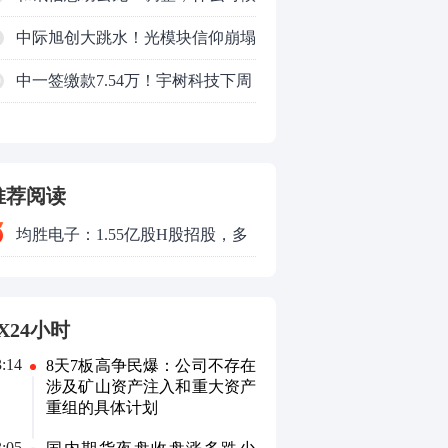
来
中际旭创大跳水！光模块信仰崩塌
了？
中一签缴款7.54万！宇树科技下周
0
一打新，A股机器人"朋友圈"全曝
光
推荐阅读
均胜电子：1.55亿股H股招股，多
领域发展势头好
X24小时
3:14
8天7板高争民爆：公司不存在
涉及矿山资产注入和重大资产
重组的具体计划
3:05