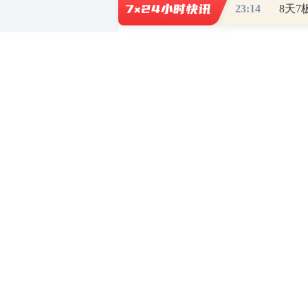
23:14
西藏矿业:关
贺翀 09-26 16:
财道头条
财经热点尽在和讯财经AP
重磅利好刺激
秦蠡论股专栏 07-
【日报】弹
脱水君 07-15 0