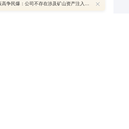
8天7板高争民爆：公司不存在涉及矿山资产注入和重大资产重组的具体计划
于控股股东部分股份解除质押的公告
40
P
叠加估值修复预期 主力逆势抄底一只中药龙头股
16 07:29
簧没坏，只是暂时被压住
8:13