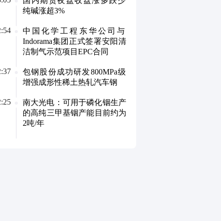
国内期货夜盘收盘涨多跌少
纯碱涨超3%
2:54
中国化学工程东华公司与
Indorama集团正式签署安阳清
洁制气示范项目EPC合同
2:37
包钢股份成功研发800MPa级
增强成形性稀土热轧汽车钢
2:25
南大光电：可用于磷化铟生产
的高纯三甲基铟产能目前约为
2吨/年