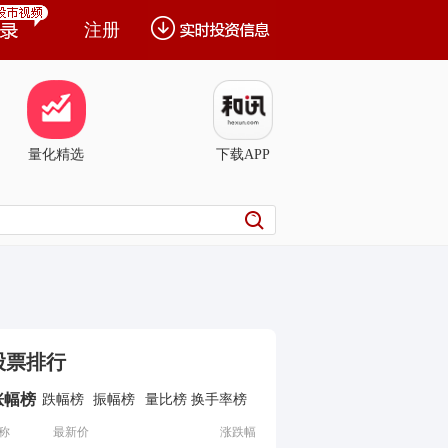
注册
量化精选
下载APP
股票排行
涨幅榜
跌幅榜
振幅榜
量比榜
换手率榜
称
最新价
涨跌幅