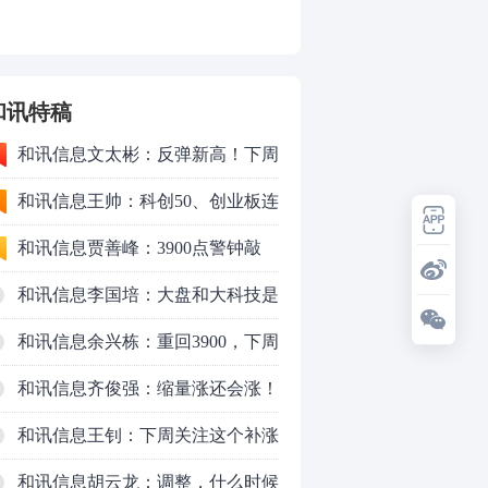
和讯特稿
和讯信息文太彬：反弹新高！下周
行情怎么走？
和讯信息王帅：科创50、创业板连
续反弹之后，重要防守线已出现
和讯信息贾善峰：3900点警钟敲
响，主力正在暗中布局！
和讯信息李国培：大盘和大科技是
反转？还是反弹？
和讯信息余兴栋：重回3900，下周
稳了吗？
和讯信息齐俊强：缩量涨还会涨！
和讯信息王钊：下周关注这个补涨
机会
和讯信息胡云龙：调整，什么时候