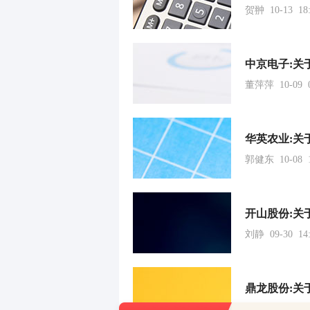
贺翀 10-13 18:
中京电子:关
董萍萍 10-09 0
华英农业:关
郭健东 10-08 1
开山股份:关
刘静 09-30 14:
鼎龙股份:关
董萍萍 09-26 1