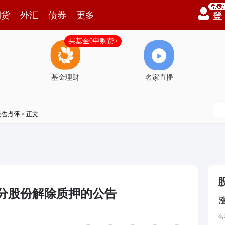
期货
外汇
债券
更多
买基金0申购费>
基金理财
名家直播
公告点评
> 正文
分股份解除质押的公告
名