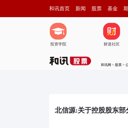
和讯首页
新闻
股票
基金
投资学院
财道社区
和讯网
>
股票
>
北信源:关于控股股东部