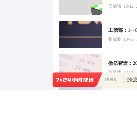
王治强 10-12 2
张晓波 10-08 1
微亿智造：20
董萍萍 10-01 1
15:55
北化股
中国算力：规模
贺翀 09-29 07:
上海：MCN产