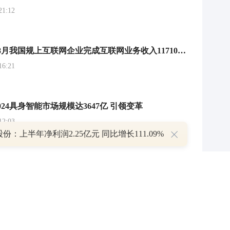
1:12
工信部：1—8月我国规上互联网企业完成互联网业务收入11710亿元 同比增长4.4%
6:21
24具身智能市场规模达3647亿 引领变革
2:03
份：上半年净利润2.25亿元 同比增长111.09%
达 246EFLOPS 智算增速超 65%
51
业仍领先，2024规模超2000亿