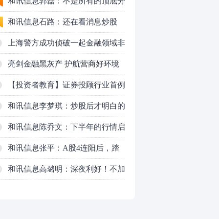
50VS银行，底部区间与顶部区间
和讯信息郭磊：不是所有的顶底分
型都是顶底！
和讯信息石路：还在看消息炒股
吗？
上海警方成功侦破一起金融领域非
法代理维权敲诈勒索案件
亮剑金融黑灰产 护航营商好环境
——上海普陀严打“代理维权”敲诈
【投资者教育】证券投顾行业首例
犯罪、筑牢金融法治屏障
以敲诈勒索罪定罪的非法代理维权
和讯信息李梦琪：炒股后才明白的
案二审宣判，主犯获刑五年
九个人生道理
和讯信息陈乔文：下半年的行情启
动了
和讯信息张平：A股4连阳后，踏
空怎么办？结构性回补！
和讯信息高璐明：深夜利好！不加
0
息了？周一还能涨吗？