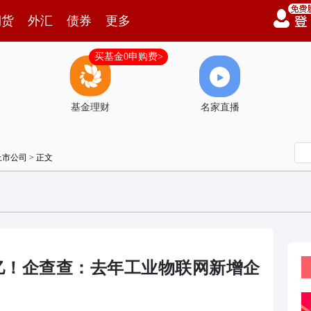
期货
外汇
债券
更多
买基金0申购费>
基金理财
名家直播
上市公司
> 正文
万亿！企查查：去年工业物联网新增企