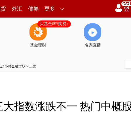
期货
外汇
债券
更多
买基金0申购费>
基金理财
名家直播
7x24小时金融市场
> 正文
三大指数涨跌不一 热门中概