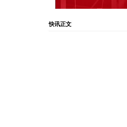
快讯正文
【隔夜外盘：美股三大指数涨跌不一热
间周四，美股三大指数收盘涨跌不一，
高。截至收盘，道指涨0.37%，纳指涨0.
不一，谷歌跌超1%，特斯拉小幅下跌；
涨。芯片、半导体、黄金板块多数上涨
黄金涨超8%，金田涨超5%，博通、美
克中国金龙指数收跌3.61%。蔚来跌超
下载和讯APP查看快讯，体验更佳>>
0
写评论
已有
条评论