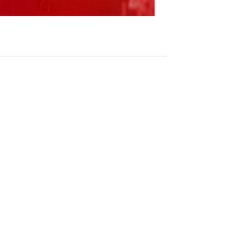
门中概股多数下跌】证券时报e公司讯，美东时
道指续创历史新高，标普500指数再创盘中新
04%，标普500指数跌0.02%。大型科技股涨跌
英特尔、苹果、微软、亚马逊、Meta小幅上
，台积电涨近10%、股价创历史新高，哈莫尼
光科技涨超2%。热门中概股多数下跌。纳斯达
6%，小鹏汽车跌超7%，理想汽车跌超5%。
（责任编辑：郭健东 ）
跟帖用户自律公约