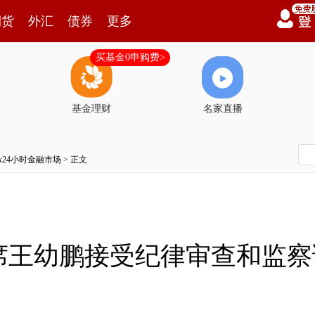
期货
外汇
债券
更多
买基金0申购费>
基金理财
名家直播
7x24小时金融市场
> 正文
席王幼鹏接受纪律审查和监察