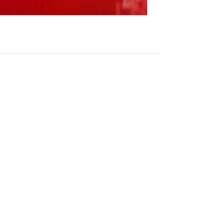
查和监察调查】讯，据南粤清风微信公众号，
幼鹏涉嫌严重违纪违法，目前正接受广东省纪
陶谦
（责任编辑：刘静 HZ010 ）
跟帖用户自律公约
500
提 交
还可输入
字