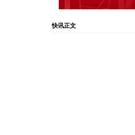
快讯正文
【深圳市政协副主席王幼鹏接受纪律审
广东省深圳市政协党组成员、副主席王
委监委纪律审查和监察调查。 校对：
下载和讯APP查看快讯，体验更佳>>
0
写评论
已有
条评论