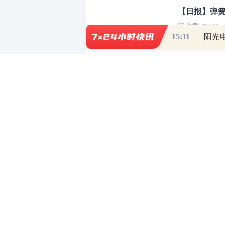
【日报】弹
脱水君 07-15 0
15:11
【日报】底
脱水君 07-14 0
和讯网违法和不良信息/涉未成年人有害信息举报电
本站郑重声明：和
[
京ICP证100713号
]
互联网新闻信息服务许可
增值电
许可证（京）字第707号
[
京网文