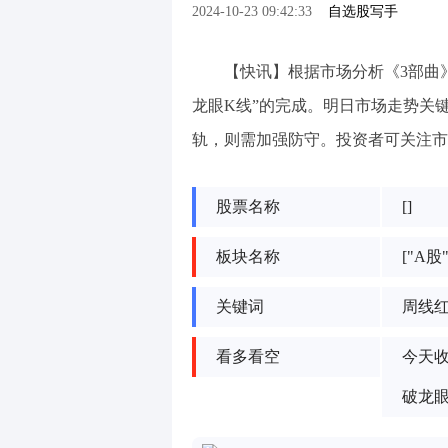
2024-10-23 09:42:33
自选股写手
【快讯】根据市场分析《3部曲
龙眼K线”的完成。明日市场走势关
轨，则需加强防守。投资者可关注市
股票名称
[]
板块名称
["A股"
关键词
周线
看多看空
今天
破龙