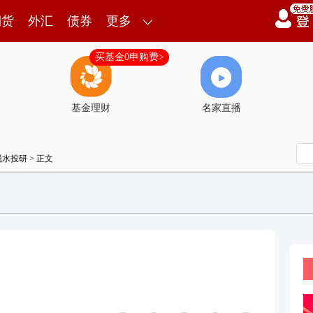
期货
外汇
债券
更多
买基金0申购费>
基金理财
名家直播
脱水投研
> 正文