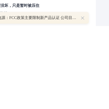
簧没坏，只是暂时被压住
8:13
阳光电源：FCC政策主要限制新产品认证 公司目前在美销售的光伏逆变器、储能系统不受影响
部区间已探明，但过程不会一帆风顺
7:48
举报/投诉/意见反馈
-
联系我们
-
关于我们
-
广告服务
话：010-65880240 客服电话：010-85650688 传真：010-85650844 邮箱：yhts#
讯网 北京和讯在线信息咨询服务有限公司所载文章、数据仅供参考，投资有风险，选
信业务经营许可证[B2-20090331]
广告经营许可证[京海工商广字第0407号]
乙级测绘资
[2014]0945-245号
]
药品医疗器械网络信息服务备案-（京）网药械信息备字（2023）第