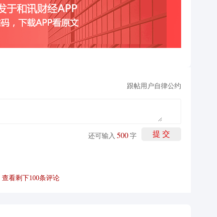
跟帖用户自律公约
500
提 交
还可输入
字
查看剩下
100
条评论