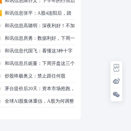
九个人生道理
和讯信息陈乔文：下半年的行情启
动了
和讯信息张平：A股4连阳后，踏
空怎么办？结构性回补！
和讯信息高璐明：深夜利好！不加
息了？周一还能涨吗？
和讯信息房勇：数据利好，下周一
应对方案
和讯信息代国飞：看懂这3种十字
星k线形态
和讯信息吕妮蔓：下周开盘这三个
方向，还有仓位的朋友一定要拿稳
炒股终极奥义：禁止跟任何股
了
票“谈恋爱”
茅台提价后20天：资本市场抢跑，
磨底属于现实
全球AI股集体重估，A股为何调整
0
更深，却率先反弹？