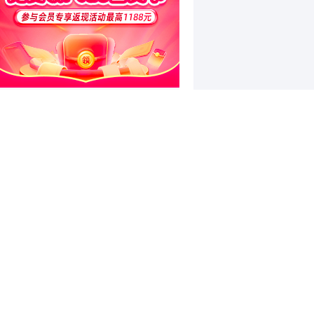
和讯特稿
和讯信息杨德勇：反弹熄火？
和讯信息王海洋：大盘低开高走，