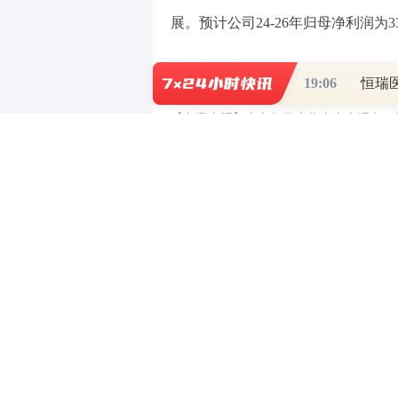
展。预计公司24-26年归母净利润为330.
（责任编辑：张晓波 ）
19:06
【免责声明】本文仅代表作者本人观点，
对所包含内容的准确性、可靠性或完整性
全部责任。邮箱：news_center@staff.hexun
0
写评论
已有
条评论