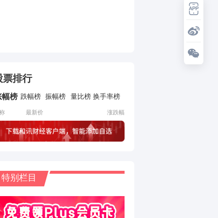
股票排行
涨幅榜
跌幅榜
振幅榜
量比榜
换手率榜
称
最新价
涨跌幅