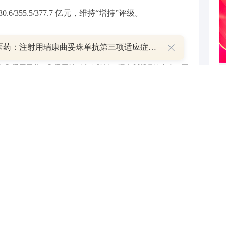
6/355.5/377.7 亿元，维持“增持”评级。
恒瑞医药：注射用瑞康曲妥珠单抗第三项适应症获批上市
与和讯网无关。和讯网站对文中陈述、观点判断保持中立，不
提供任何明示或暗示的保证。请读者仅作参考，并请自行承担
.com
举报
跟帖用户自律公约