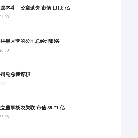
内斗，公章遗失 市值 131.8 亿
1:03
解聘温月芳的公司总经理职务
0:10
公司副总裁辞职
27
董事杨农失联 市值 59.71 亿
3:03