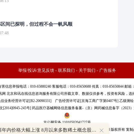
8:13
部区间已探明，但过程不会一帆风顺
7:48
举报/投诉/意见反馈
-
联系我们
-
关于我们
-
广告服务
话：010-65880240 客服电话：010-85650688 传真：010-85650844 邮箱：yhts#
讯网 北京和讯在线信息咨询服务有限公司所载文章、数据仅供参考，投资有风险，选
信业务经营许可证[B2-20090331]
广告经营许可证[京海工商广字第0407号]
乙级测绘资
[2014]0945-245号
]
药品医疗器械网络信息服务备案-（京）网药械信息备字（2023）第
京公网安备 11010502041727号
pyright©和讯网 北京和讯在线信息咨询服务有限公司 All Rights Reserved 版权所有 复
氧化铒年内价格大幅上涨 8月以来多数稀土概念股获资金加仓