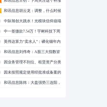
和讯信息王钊：下周关注这个补涨
机会
和讯信息胡云龙：调整，什么时候
来
中际旭创大跳水！光模块信仰崩塌
了？
中一签缴款7.54万！宇树科技下周
一打新，A股机器人"朋友圈"全曝
英伟达算力“卖水人”：磷化铟年内
光
暴涨45%，云南锗业（002428）如
和讯信息刘伟奇：A股三大指数皆
何搭上AI光模块快车？
涨超1%，突破多空通道
因业务管理不到位、租赁资产分类
不准确、数据质量管理不到位，时
因未按照规定使用经批准或备案的
任中车金融租赁有限公司业务二部
保险费率，给予投保人、被保险人
和讯信息陈炜：大盘强势三连阳，
0
总经理张友略被警告并处罚款6万
保险合同约定以外的利益，通过保
要加速了吗？
元
险代理人套取手续费，跨区域经营