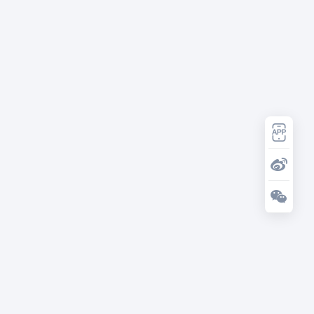
保险业务，英大泰和财产保险股份
有限公司天津分公司被警告并处罚
款合计66万元