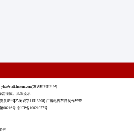
staff.hexun.com(发送时#改为@)
择需谨慎。
风险提示
质证书[乙测资字11513208]
广播电视节目制作经营
00216号
京ICP备10021077号
制必究