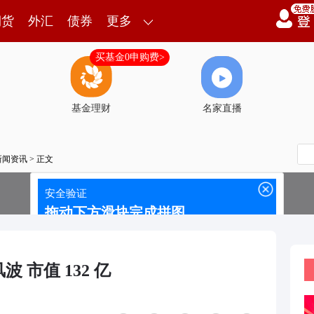
期货
外汇
债券
更多
买基金0申购费>
基金理财
名家直播
新闻资讯
> 正文
 市值 132 亿