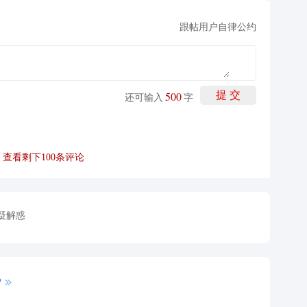
跟帖用户自律公约
500
提 交
还可输入
字
查看剩下
100
条评论
疑解惑
P