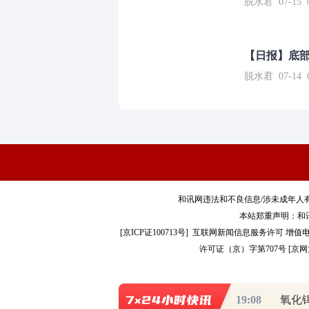
脱水君 07-15 0
【日报】底
脱水君 07-14 0
和讯网违法和不良信息/涉未成年人有害信息举报电
本站郑重声明：和
[
京ICP证100713号
]
互联网新闻信息服务许可
增值电
许可证（京）字第707号
[
京网文
19:08
Co