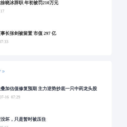
徐晓冰辞职 年初被罚210万元
17
长张剑被留置 市值 297 亿
7:33
P
叠加估值修复预期 主力逆势抄底一只中药龙头股
16 07:29
簧没坏，只是暂时被压住