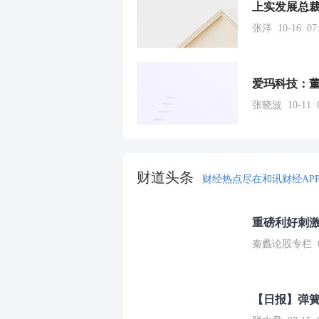
上实发展总裁
张洋 10-16 07:
爱玛科技：董事
张晓波 10-11 0
财道头条
财经热点尽在和讯财经AP
重磅利好刺激
秦蠡论股专栏 07-
【日报】弹