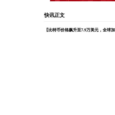
快讯正文
【比特币价格飙升至7.9万美元，全球加
近日再次刷新历史记录，价格一度攀升至7
密货币市场的整体增长。截至目前，全球
示出市场的强劲势头。 在这一波上涨
55%。紧随其后的是以太坊，其市场份
为整个加密货币市场注入了新的活力。
因素有关，包括市场对加密货币的持续
着比特币价格的不断攀升，市场对加密
下载和讯APP查看快讯，体验更佳>>
【免责声明】本文仅代表作者本人观点，与
立，不对所包含内容的准确性、可靠性或完
并请自行承担全部责任。邮箱：news_center@staf