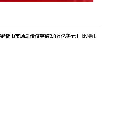
密货币市场总价值突破2.8万亿美元】
比特币
9,327美元/枚，这一强劲表现推动了全球加
加密货币的总市值已达到2.841万亿美元，显
中，比特币的市场份额占据了主导地位，达到了
额为13.6%。这两种加密货币的强劲表现，无疑
 分析师指出，比特币的这一轮上涨可能与多重
兴趣、者的参与以及全球环境的不确定性。随
货币的未来走势也充满了期待。
（责任编辑：贺翀 ）
和讯网无关。和讯网站对文中陈述、观点判断保持中
整性提供任何明示或暗示的保证。请读者仅作参考，
f.hexun.com