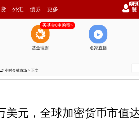
期货
外汇
债券
更多
买基金0申购费>
基金理财
名家直播
7x24小时金融市场
> 正文
9万美元，全球加密货币市值达2