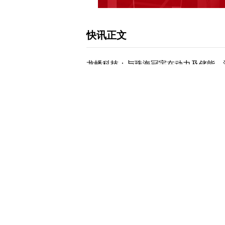
快讯正文
龙蟠科技：与珠海冠宇在动力及储能、汽
快讯，有投资者在投资者互动平台提问
效期5年，双方就合作期限内12万吨磷
况；2是否已经供应产品，已经供应多少万吨
资者互动平台表示，公司高度重视与核
能、汽车低压启停电池上均有供应相关产
据仅供参考，不构成投资建议，使用前
下载和讯APP查看快讯，体验更佳>>
0
写评论
已有
条评论