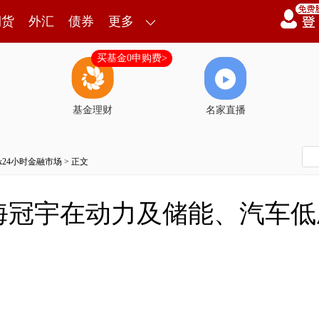
期货
外汇
债券
更多
买基金0申购费>
基金理财
名家直播
7x24小时金融市场
> 正文
海冠宇在动力及储能、汽车低