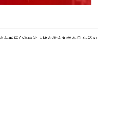
车低压启停电池上均有供应相关产品 每经AI
：贵司与珠海冠宇签署战略合作协议，协议有
酸铁锂项目展开深入合作，请问1目前进展情
？ 龙蟠科技（603906.SH）11月11日在投
心客户的合作关系，与珠海冠宇在动力及储
品。 (记者毕陆名) 免责声明：本文内容与数
核实。据此操作，风险自担。 每日经济新闻
（责任编辑：刘畅 ）
跟帖用户自律公约