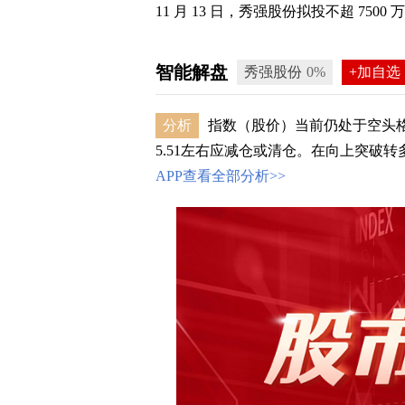
11 月 13 日，秀强股份拟投不超 75
智能解盘
秀强股份
0%
+加自选
分析
指数（股价）当前仍处于空头格
5.51左右应减仓或清仓。在向上突破转多
APP查看全部分析>>