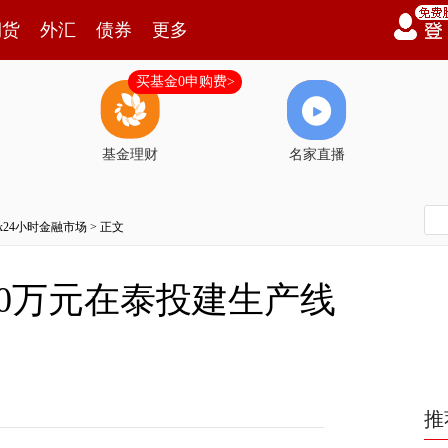
期货
外汇
债券
更多
买基金0申购费>
基金理财
名家直播
7x24小时金融市场
> 正文
00万元在泰投建生产线
推