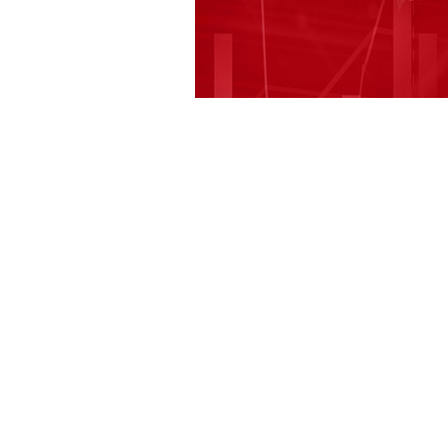
快讯正文
【秀强股份拟在泰投资不超 7500 万
划用自有和自筹资金不超 7500 万
司、租厂房、买固定资产等事项，此投
及潜在不利影响。
下载和讯APP查看快讯，体验更佳>>
【免责声明】本文仅代表作者本人观点，与
立，不对所包含内容的准确性、可靠性或完
并请自行承担全部责任。邮箱：news_center@staf
0
已有
条评论