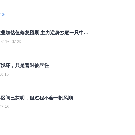
P
重磅利好刺激叠加估值修复预期 主力逆势抄底一只中药龙头股
16 07:29
簧没坏，只是暂时被压住
8:13
部区间已探明，但过程不会一帆风顺
7:48