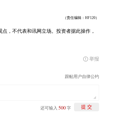
（责任编辑：HF120）
观点，不代表和讯网立场。投资者据此操作，
举报
跟帖用户自律公约
500
提 交
还可输入
字