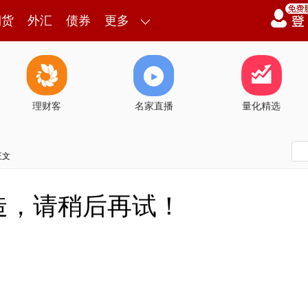
期货
外汇
债券
更多
理财客
名家直播
量化精选
正文
造，请稍后再试！