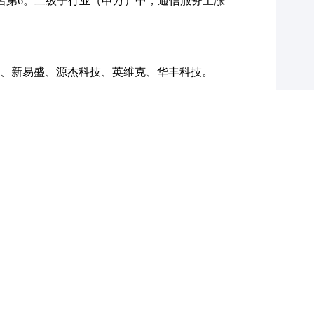
业中排名第6。二级子行业（申万）中，通信服务上涨
新易盛、源杰科技、英维克、华丰科技。
中际旭创、新易盛、源杰科技、英维克、海格通
输通信(申万)指数5.07pcts，跑输沪深300 指数
孚通信、新易盛、华工科技、源杰科技、锐捷网
、海兰信、奥飞数据、数据港等）；运营商（中国移
联网（宝信软件、三旺通信、映翰通等）； 军工通信
瀚讯、海格通信、华测导航等）；智能网联车（广和
光库科技、移远通信、美格智能）；新能源（中天科
、力合微、科士达、英维克、科华数据等） ；光纤光
）；千兆/VR（ 创维数字、腾景科技）；云通信（亿