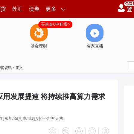
期货
外汇
债券
更多
买基金0申购费>
基金理财
名家直播
新闻资讯
> 正文
应用发展提速 将持续推高算力需求
永旭/阎贵成/武超则/汪洁/尹天杰