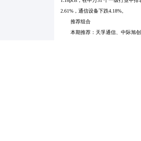
1.18pcts，在申万31 个一级行
2.61%，通信设备下跌4.18%。
推荐组合
本期推荐：天孚通信、中际旭创、
上期回顾：投资组合“天孚通信、
信”，相同权重测算平均下跌7.19%，跑
3.89pcts。
建议关注：云计算（中际旭创、天
络、工业富联、润泽科技、宝信软件
动、中国电信、中国联通）；工业互
与卫星（盛路通信、铖昌科技、上海
通、和而泰、鼎通科技、天孚通信、
技、亨通光电、拓邦股份、威胜信息
缆（长飞光纤、亨通光电、中天科技