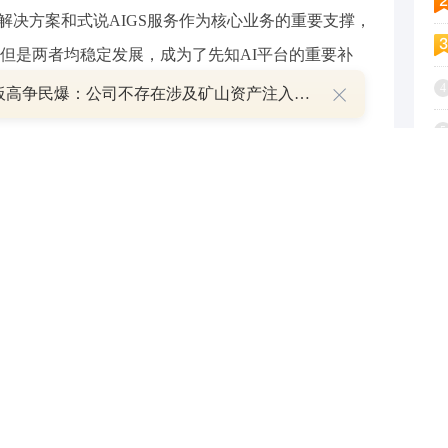
能解决方案和式说AIGS服务作为核心业务的重要支撑，
但是两者均稳定发展，成为了先知AI平台的重要补
。
4
8天7板高争民爆：公司不存在涉及矿山资产注入和重大资产重组的具体计划
5
I的实际商业化落地，一方面，公司通过“先知Inside
6
，公司也在积极进行客户群体的拓展，此外，公司还通
7
AI开发难度，从而直接帮助潜在客户去进行AI落地，
。公司作为平台型的AI龙头，目前已经走上了行稳致远
8
值得期待。(格隆汇)
9
1
与和讯网无关。和讯网站对文中陈述、观点判断保持中立，不
提供任何明示或暗示的保证。请读者仅作参考，并请自行承担