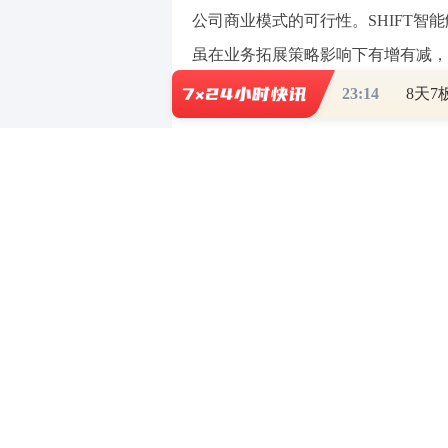
公司商业模式的可行性。SHIFT智
虽在业务拓展策略影响下有增有减，
充，紧密配合了公司核心业务的发展
23:14
此外，研报指，公司还高度重视A
模式”构建AI产品矩阵，另一方面
过不断发布先进开发工具来持续降低
未来公司AI商业化推广或持续加速
的扬帆起航之路，公司未来长期增长
（责任编辑：贺翀 ）
【免责声明】本文仅代表作者本人观点，
对所包含内容的准确性、可靠性或完整性