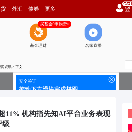
期货
外汇
债券
更多
买基金0申购费>
基金理财
名家直播
新闻资讯
> 正文
11% 机构指先知AI平台业务表现
评级