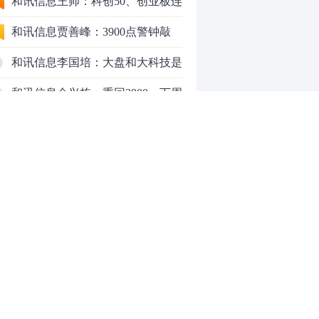
行情怎么走？
和讯信息王帅：科创50、创业板连
续反弹之后，重要防守线已出现
和讯信息贾善峰：3900点警钟敲
响，主力正在暗中布局！
和讯信息李国培：大盘和大科技是
反转？还是反弹？
和讯信息余兴栋：重回3900，下周
稳了吗？
和讯信息齐俊强：缩量涨还会涨！
和讯信息王钊：下周关注这个补涨
机会
和讯信息胡云龙：调整，什么时候
来
中际旭创大跳水！光模块信仰崩塌
了？
中一签缴款7.54万！宇树科技下周
0
一打新，A股机器人"朋友圈"全曝
光