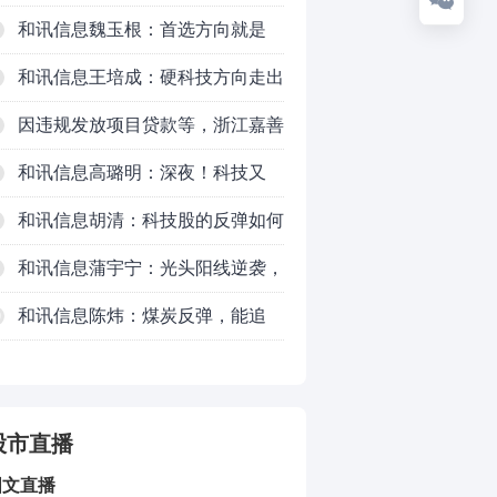
续时长、最终反弹高度
和讯信息魏玉根：首选方向就是
PCB
和讯信息王培成：硬科技方向走出
了一波力度较强的反弹
因违规发放项目贷款等，浙江嘉善
农村商业银行股份有限公司被罚款
和讯信息高璐明：深夜！科技又
230万元
跌！今天会跌吗？
和讯信息胡清：科技股的反弹如何
对待？
和讯信息蒲宇宁：光头阳线逆袭，
新主线已浮现？周五大盘怎么走？
和讯信息陈炜：煤炭反弹，能追
0
吗？八月主线看哪？
股市直播
图文直播