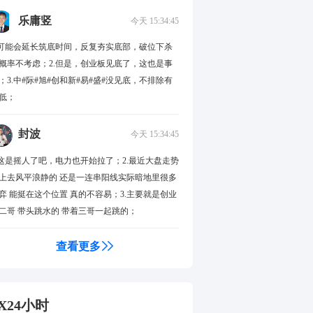
乐庸竖
今天 15:34:45
.可能会延长筑底时间，反复夯实底部，破位下杀
概率不考虑；2.但是，创业板见底了，这也是事
；3.中#际#旭#创和新#易#盛#没见底，不排除有
低；
封波
今天 15:34:45
.这是摇人了吧，电力也开始拉了；2.最近大盘走势
上去风平浪静的 还是一连串阳线实际暗地里很多
弈 能挺在这个位置 真的不容易；3.主要就是创业
二哥 带头跳水的 带着三哥一起跳的；
查看更多
X24小时