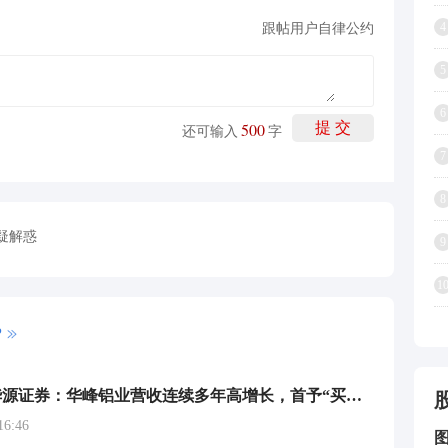
4
跟帖用户自律公约
5
6
500
提 交
还可输入
字
7
8
疑解惑
9
1
P
研报掘金丨华源证券：华峰铝业营收连续多年高增长，首予“买入”评级
6:46