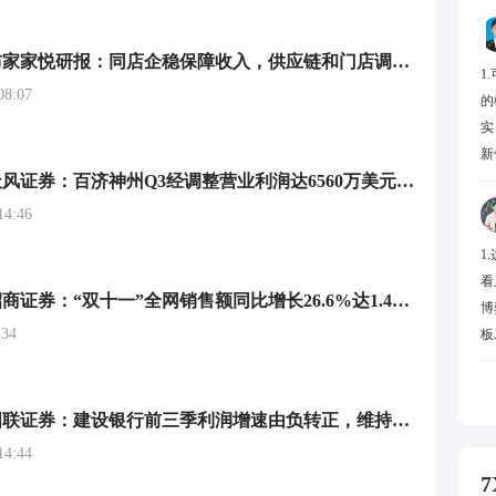
海通国际发布家家悦研报：同店企稳保障收入，供应链和门店调优持续推进
1
8:07
的
实
新
研报掘金丨天风证券：百济神州Q3经调整营业利润达6560万美元，维持“买入”评级
4:46
1
看
研报掘金｜招商证券：“双十一”全网销售额同比增长26.6%达1.44万亿元 行业首选阿里
博
34
板
研报掘金丨国联证券：建设银行前三季利润增速由负转正，维持“增持”评级
4:44
7