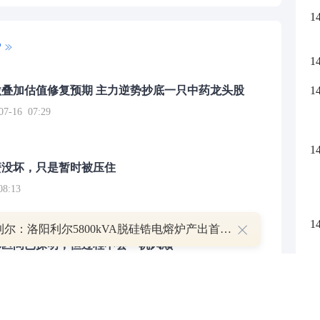
1
P
1
1
叠加估值修复预期 主力逆势抄底一只中药龙头股
16 07:29
1
簧没坏，只是暂时被压住
8:13
1
北京利尔：洛阳利尔5800kVA脱硅锆电熔炉产出首批成品
部区间已探明，但过程不会一帆风顺
7:48