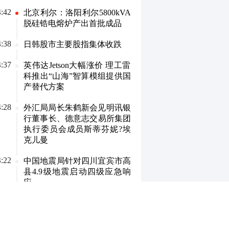
4:42
北京利尔：洛阳利尔5800kVA
脱硅锆电熔炉产出首批成品
4:38
日韩股市主要股指集体收跌
4:37
英伟达Jetson大幅涨价 理工雷
科推出“山海”智算模组提供国
产替代方案
4:28
外汇局局长朱鹤新会见明讯银
行董事长、德意志交易所集团
执行委员会成员斯蒂芬妮?埃
克儿曼
4:22
中国地震局针对四川宜宾市高
县4.9级地震启动四级应急响
应