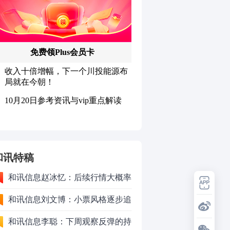
和讯特稿
和讯信息赵冰忆：后续行情大概率
会以高频震荡作为主要运行形式
和讯信息刘文博：小票风格逐步追
上了大票上涨节奏
和讯信息李聪：下周观察反弹的持