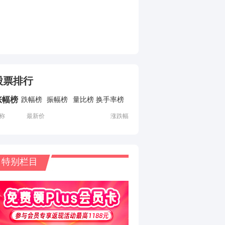
股票排行
涨幅榜
跌幅榜
振幅榜
量比榜
换手率榜
称
最新价
涨跌幅