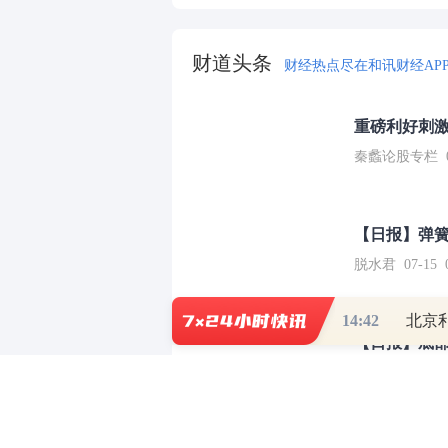
财道头条
财经热点尽在和讯财经AP
重磅利好刺激
秦蠡论股专栏 07-
【日报】弹
脱水君 07-15 0
14:42
【日报】底
脱水君 07-14 0