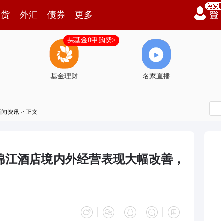
期货
外汇
债券
更多
买基金0申购费>
基金理财
名家直播
新闻资讯
> 正文
锦江酒店境内外经营表现大幅改善，