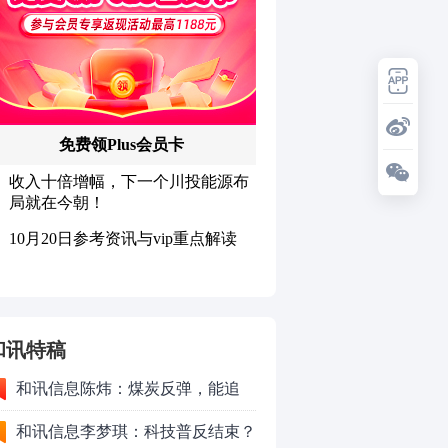
和讯特稿
和讯信息陈炜：煤炭反弹，能追
吗？八月主线看哪？
和讯信息李梦琪：科技普反结束？