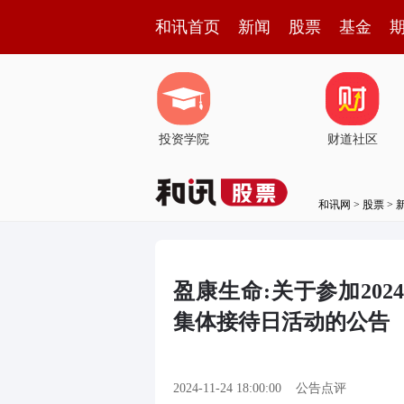
和讯首页
新闻
股票
基金
投资学院
财道社区
和讯网
>
股票
>
盈康生命:关于参加20
集体接待日活动的公告
2024-11-24 18:00:00
公告点评