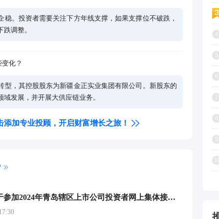
企稳。投资者需要关注下方年线支撑，如果支撑位不破跌，
下跌调整。
4
5
些变化？
6
转型，其控股股东为新疆金正实业集团有限公司。新股东的
7
领域发展，并开展大供应链业务。
8
击添加专业投顾，开启财富增长之旅！
9
1
P
伟隆股份:关于参加2024年青岛辖区上市公司投资者网上集体接待日暨2024年第三季度业绩说明会公告
7:30