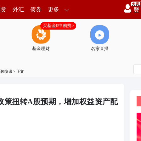
期货
外汇
债券
更多
买基金0申购费>
基金理财
名家直播
新闻资讯
> 正文
政策扭转A股预期，增加权益资产配