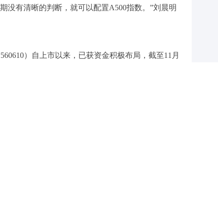
期没有清晰的判断，就可以配置A500指数。”刘晨明
（560610）自上市以来，已获资金积极布局，截至11月
）上市以来累计净流入128.76亿元，最新规模约142亿。流动
元，位居首批沪市同类ETF首位。
1月21日举办路演《首席连线：A股跨年行情展望》。