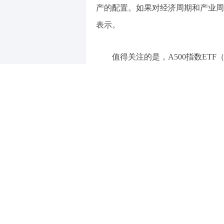
产的配置。如果对经济周期和产业周
表示。
值得关注的是，A500指数ETF
22日，A500指数ETF（560610
性方面，上市以来日均成交额近14亿
以下观点内容整理自招商基金1
每日经济新闻
（责任编辑：董萍萍 ）