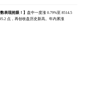
0 指数表现抢眼！】
盘中一度涨 0.79%至 8514.5
495.2 点，再创收盘历史新高。年内累涨
（责任编辑：张晓波 ）
和讯网无关。和讯网站对文中陈述、观点判断保持中
整性提供任何明示或暗示的保证。请读者仅作参考，
f.hexun.com
跟帖用户自律公约
500
提 交
还可输入
字