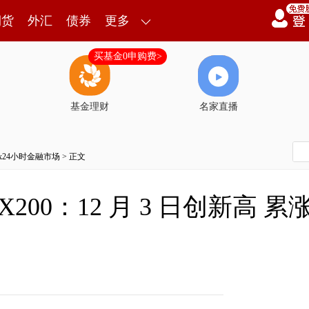
期货
外汇
债券
更多
买基金0申购费>
基金理财
名家直播
7x24小时金融市场
> 正文
00：12 月 3 日创新高 累涨 