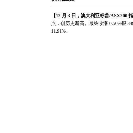
【12 月 3 日，澳大利亚标普/ASX20
点，创历史新高。最终收涨 0.56%报 8
11.91%。
下载和讯APP查看快讯，体验更佳>>
【免责声明】本文仅代表作者本人观点，与
立，不对所包含内容的准确性、可靠性或完
并请自行承担全部责任。邮箱：news_center@staf
写评论
已有
条评论
最新评论