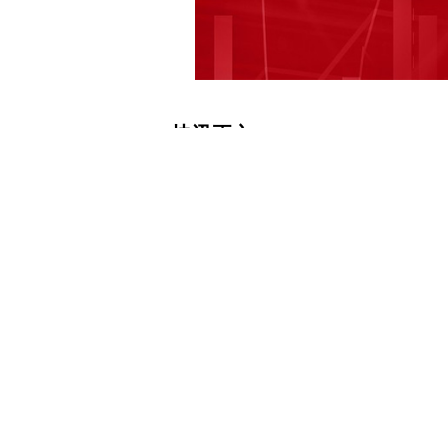
快讯正文
上海新阳：公司上海化学工业区项目目
牌 每经AI快讯，有投资者在投资者互
工建造了吗？如果没有，进展到哪一步了 上
动平台表示，公司上海化学工业区项目
摘牌。 (记者蔡鼎) 免责声明：本文
实。据此操作，风险自担。 每日经济
下载和讯APP查看快讯，体验更佳>>
0
写评论
已有
条评论