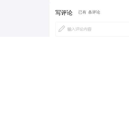
写评论
已有
条评论
最新评论
有问必答
- 持牌正规投资顾问为您答