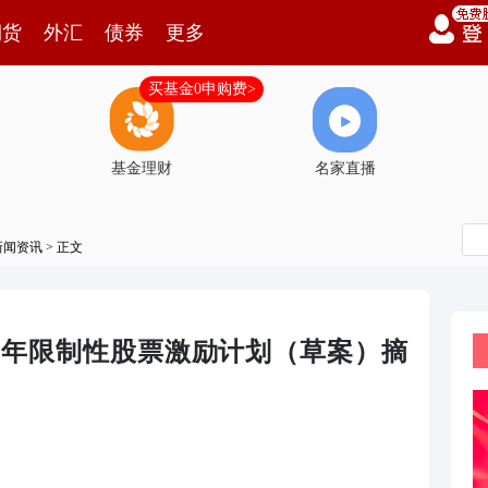
期货
外汇
债券
更多
买基金0申购费>
基金理财
名家直播
新闻资讯
> 正文
24年限制性股票激励计划（草案）摘