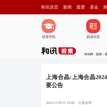
和讯首页
新闻
股票
基金
投资学院
财道社区
和讯网
>
股票
>
上海合晶:上海合晶20
要公告