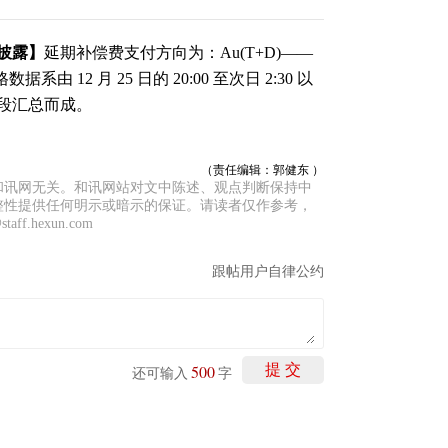
情披露】
延期补偿费支付方向为：Au(T+D)——
由 12 月 25 日的 20:00 至次日 2:30 以
交易时段汇总而成。
（责任编辑：郭健东 ）
和讯网无关。和讯网站对文中陈述、观点判断保持中
整性提供任何明示或暗示的保证。请读者仅作参考，
f.hexun.com
跟帖用户自律公约
500
提 交
还可输入
字