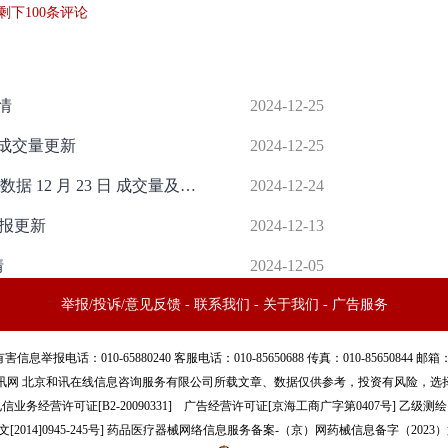
剩下
100
条评论
情
2024-12-25
属成交量更新
2024-12-25
芝加哥商业交易所：黄金白银铜成交数据 12 月 23 日 成交量及未平仓变动
2024-12-24
日报更新
2024-12-13
情
2024-12-05
举报/投诉/意见反馈
-
联系我们
-
关于我们
-
广告服务
话：010-65880240 客服电话：010-85650688 传真：010-85650844 邮箱：yhts#
讯网 北京和讯在线信息咨询服务有限公司所载文章、数据仅供参考，投资有风险，选
信业务经营许可证[B2-20090331]
广告经营许可证[京海工商广字第0407号]
乙级测绘资
[2014]0945-245号
]
药品医疗器械网络信息服务备案-（京）网药械信息备字（2023）第