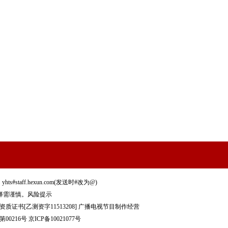
staff.hexun.com(发送时#改为@)
择需谨慎。
风险提示
质证书[乙测资字11513208]
广播电视节目制作经营
00216号
京ICP备10021077号