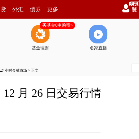
期货
外汇
债券
更多
买基金0申购费>
基金理财
名家直播
7x24小时金融市场
> 正文
2 月 26 日交易行情