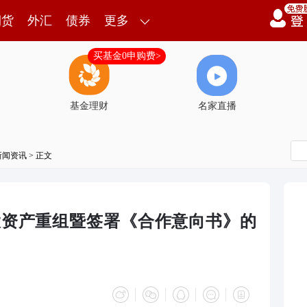
期货
外汇
债券
更多
买基金0申购费>
基金理财
名家直播
新闻资讯
> 正文
大资产重组暨签署《合作意向书》的