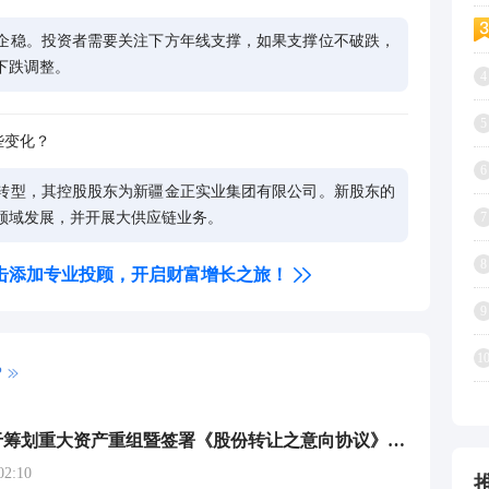
企稳。投资者需要关注下方年线支撑，如果支撑位不破跌，
下跌调整。
4
5
些变化？
6
转型，其控股股东为新疆金正实业集团有限公司。新股东的
7
领域发展，并开展大供应链业务。
8
击添加专业投顾，开启财富增长之旅！
9
1
P
粤宏远A:关于筹划重大资产重组暨签署《股份转让之意向协议》的提示性公告
2:10