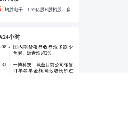
均胜电子：1.55亿股H股招股，多
领域发展势头好
X24小时
3:08
国内期货夜盘收盘涨多跌少
焦炭、沥青涨超2%
2:33
一博科技：截至目前公司销售
订单签单金额同比增长超过
70%
2:24
中交集团董事长宋海良与宁德
时代董事长曾毓群举行会谈
2:22
创源股份：公司目前并未自建
算力中心
2:19
纳斯达克100指数转涨 标普