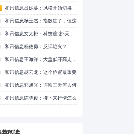
和讯信息吕妮蔓：风格开始切换
了，周五干万注意
和讯信息杨玉杰：指数红了，但这
个信号警惕！
和讯信息文太彬：科技连涨3天，
明天会迎来分化？
和讯信息杨德勇：反弹熄火？
和讯信息王海洋：大盘低开高走，
反弹结束了吗？
和讯信息胡云龙：这个位置最重要
的是什么？
和讯信息郭旭光：连涨三天何去何
从？主力思维轻松应对
和讯信息陈晓俊：接下来行情怎么
0
走？
推荐阅读