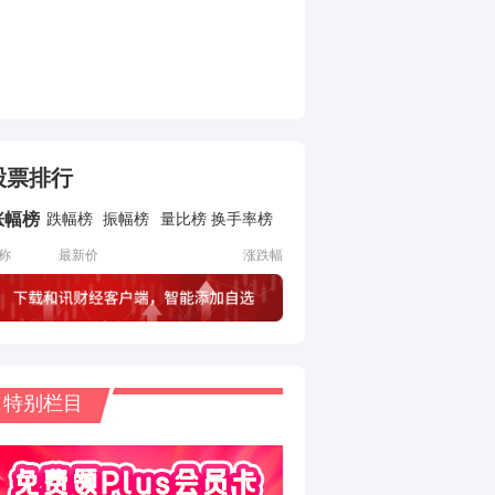
股票排行
涨幅榜
跌幅榜
振幅榜
量比榜
换手率榜
称
最新价
涨跌幅