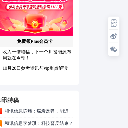
和讯特稿
和讯信息陈炜：煤炭反弹，能追
吗？八月主线看哪？
和讯信息李梦琪：科技普反结束？