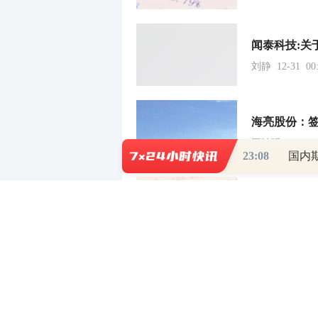
闻泰科技:关
刘静 12-31 00:
海亮股份：
王治强 12-29 2
23:08
国内
民生健康:关
王治强 12-26 2
国城矿业:关
郭健东 12-20 2