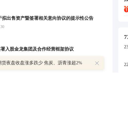
于拟出售资产暨签署相关意向协议的提示性公告
30
7
2
签署入股金龙集团及合作经营框架协议
0:00
期货夜盘收盘涨多跌少 焦炭、沥青涨超2%
2
于与中科嘉亿等主体签署《战略合作协议》的公告
2
0:10
2
于全资子公司签署框架协议暨关联交易的公告
2:10
2