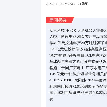
2025-01-10 22:32:43
格隆汇
新闻摘要
弘讯科技 不涉及人形机器人业务
入较小博通集成 相关芯片产品在2
拟40亿元投建年产20万吨锂离
3.81亿元建设新型多功能高温高
深远海输电装备项目TCL智家 拟
马冰箱与关联方签订分布式光伏发电
程施工合同广东建工 广东水电二
1.45亿元特种防护领域业务相关
45.07%-58.80%太阳能 2024年
利润同比预减72.91%到81.94%华
预计2024年归母净利润约490.82
赛