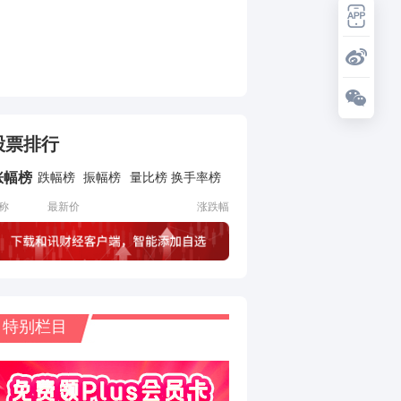
股票排行
涨幅榜
跌幅榜
振幅榜
量比榜
换手率榜
称
最新价
涨跌幅