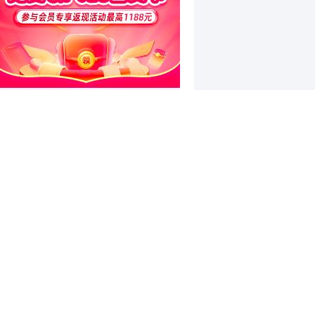
和讯特稿
因违规发放项目贷款等，浙江嘉善
农村商业银行股份有限公司被罚款
和讯信息高璐明：深夜！科技又