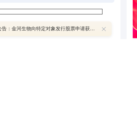
午间公告：金河生物向特定对象发行股票申请获证监会同意注册批复
及人形机器人业务
截至目前苏州优麦已设立完成，项目目前投入较小
关芯片产品在2024年度营业收入中所占比例较小
山西尚太拟40亿元投建年产20万吨锂离子电池负极材料一体化