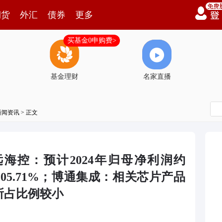
期货
外汇
债券
更多
买基金0申购费>
基金理财
名家直播
新闻资讯
> 正文
海控：预计2024年归母净利润约
约105.71%；博通集成：相关芯片产品
所占比例较小