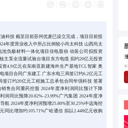
麦迪科技 截至目前苏州优麦已设立完成，项目目前投
024年度营业收入中所占比例较小尚太科技 山西尚太
子电池负极材料一体化项目佳电股份 动装公司拟投资
压核主泵全流量试验台项目东方电缆 拟约20亿元投资
投资4.9亿元在东南亚新建海外生产基地TCL智家 奥
名
项目合同广东建工 广东水电三局签订约6.2亿元工
局签订约20亿元工程施工总承包合同华强科技 签署
的销售合同重药控股 2024年度净利润同比预计下降
度净利润同比预降20.82%–23.99%广汽集团 2024年度净
测导航 2024年度净利润预增25.80%至30.25%中远海控
亿元同比增加约105.71%广哈通信 拟以2.448亿元收购