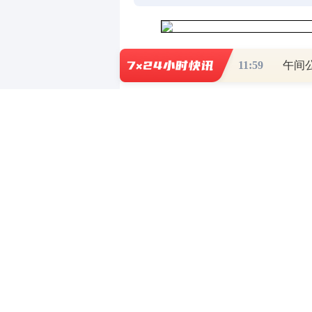
【热点】
11:59
弘讯科技(603015.SH)：不涉
麦迪科技(603990.SH)：
博通集成(603068.SH)：相
【
项
目
投资】
尚太科技(001301.SZ)：