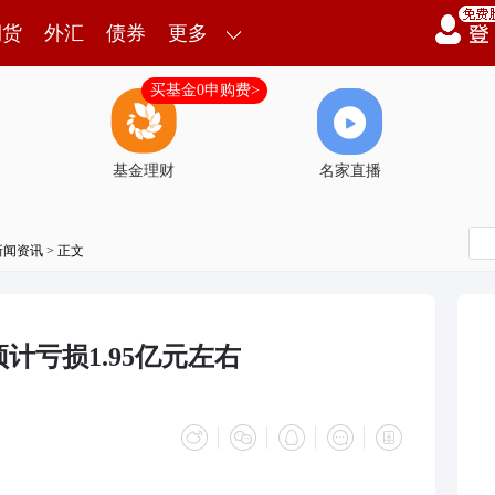
期货
外汇
债券
更多
买基金0申购费>
基金理财
名家直播
新闻资讯
> 正文
预计亏损1.95亿元左右