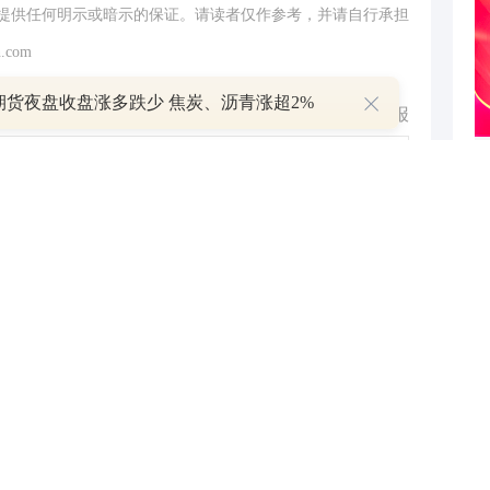
提供任何明示或暗示的保证。请读者仅作参考，并请自行承担
.com
期货夜盘收盘涨多跌少 焦炭、沥青涨超2%
举报
跟帖用户自律公约
500
提 交
还可输入
字