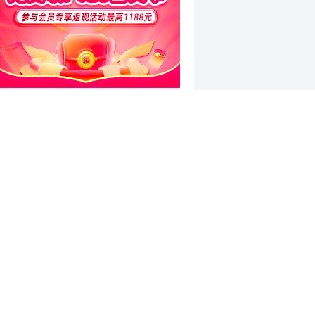
和讯特稿
和讯信息陈炜：煤炭反弹，能追
吗？八月主线看哪？
和讯信息李梦琪：科技普反结束？