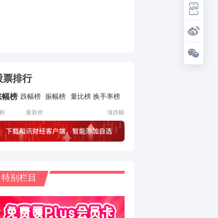
股票排行
涨幅榜
跌幅榜
振幅榜
量比榜
换手率榜
称
最新价
涨跌幅