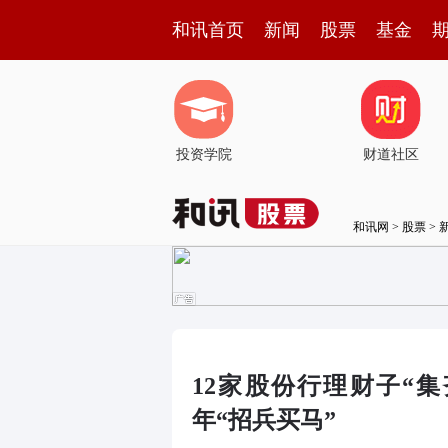
和讯首页
新闻
股票
基金
投资学院
财道社区
和讯网
>
股票
>
12家股份行理财子“
年“招兵买马”