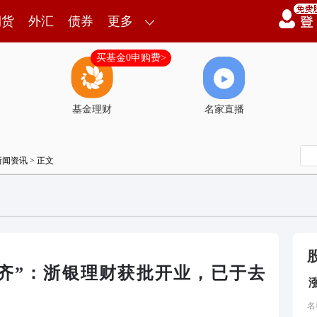
期货
外汇
债券
更多
买基金0申购费>
基金理财
名家直播
新闻资讯
> 正文
集齐”：浙银理财获批开业，已于去
名