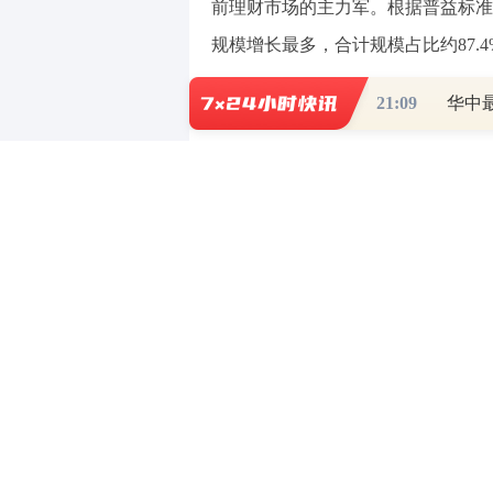
前理财市场的主力军。根据普益标准
规模增长最多，合计规模占比约87.4
21:09
华中
注册资本20亿元，浙银理财获
浙银理财注册资本为20亿元人
商银行拥有的第二家金融子公司。
2023年底，浙商银行收到监
开启“招兵买马”，其招聘岗位包括
及业务评审部的负责人，此外还有相
据浙商银行2024年半年报披露，
盈”“昕泽”“鸣泉”“涌益”等系列理