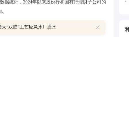
数据统计，2024年以来股份行和国有行理财子公司的
%。
最大“双膜”工艺应急水厂通水
批开业
民币，注册地为浙江省杭州市，是继浙银金租之后，浙
管批复，获准筹建浙银理财。三个月后，浙银理财（筹）
4
固收投资部、权益投资部、投资研究部、法律合规部以
5
关投研部门的投资经理、研究岗和营销岗等。
6
近年来该行相继推出了“升鑫赢”“聚鑫赢”“涌薪”“涌
7
财产品，涵盖现金管理、固收、“固收+”、混合等产品类
8