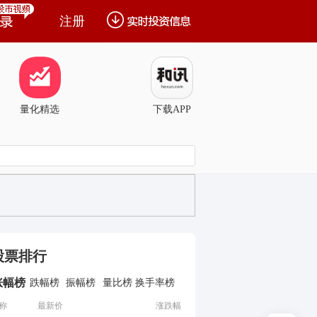
注册
量化精选
下载APP
股票排行
涨幅榜
跌幅榜
振幅榜
量比榜
换手率榜
称
最新价
涨跌幅