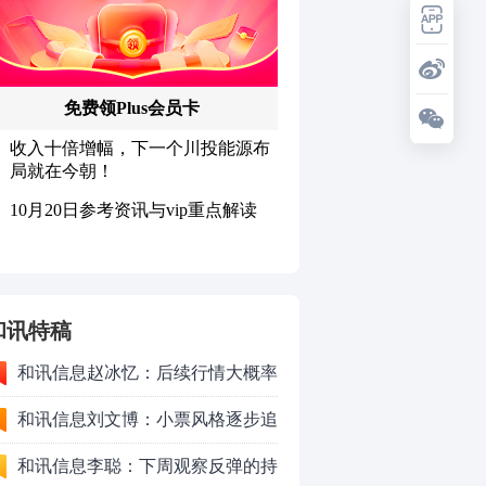
和讯特稿
和讯信息赵冰忆：后续行情大概率
会以高频震荡作为主要运行形式
和讯信息刘文博：小票风格逐步追
上了大票上涨节奏
和讯信息李聪：下周观察反弹的持