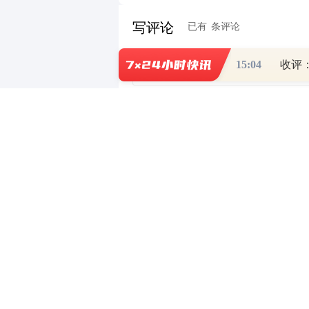
写评论
已有
条评论
15:04
最新评论
有问必答
- 持牌正规投资顾问为您答
相关推荐
财经热点尽在和讯财经AP