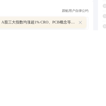
4
跟帖用户自律公约
5
收评：A股三大指数均涨超1% CRO、PCB概念等板块走强
6
500
提 交
还可输入
字
7
8
查看剩下
100
条评论
9
1
疑解惑
P