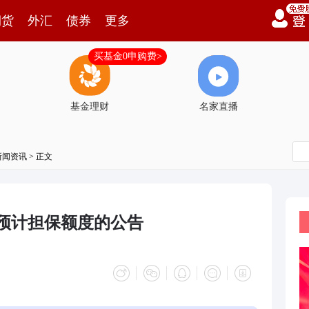
期货
外汇
债券
更多
买基金0申购费>
基金理财
名家直播
新闻资讯
> 正文
度预计担保额度的公告