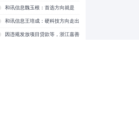
续时长、最终反弹高度
和讯信息魏玉根：首选方向就是
PCB
和讯信息王培成：硬科技方向走出
了一波力度较强的反弹
因违规发放项目贷款等，浙江嘉善
农村商业银行股份有限公司被罚款
和讯信息高璐明：深夜！科技又
230万元
跌！今天会跌吗？
和讯信息胡清：科技股的反弹如何
对待？
和讯信息蒲宇宁：光头阳线逆袭，
新主线已浮现？周五大盘怎么走？
和讯信息陈炜：煤炭反弹，能追
0
吗？八月主线看哪？