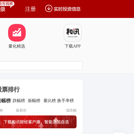
注册
量化精选
下载APP
股票排行
涨幅榜
跌幅榜
振幅榜
量比榜
换手率榜
称
最新价
涨跌幅