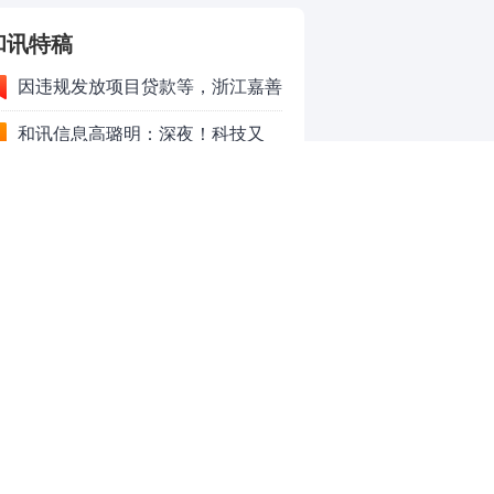
和讯特稿
因违规发放项目贷款等，浙江嘉善
农村商业银行股份有限公司被罚款
和讯信息高璐明：深夜！科技又
230万元
跌！今天会跌吗？
和讯信息胡清：科技股的反弹如何
对待？
和讯信息蒲宇宁：光头阳线逆袭，
新主线已浮现？周五大盘怎么走？
和讯信息陈炜：煤炭反弹，能追
吗？八月主线看哪？
和讯信息李梦琪：科技普反结束？
和讯信息吕妮蔓：风格开始切换
了，周五干万注意
和讯信息杨玉杰：指数红了，但这
个信号警惕！
和讯信息文太彬：科技连涨3天，