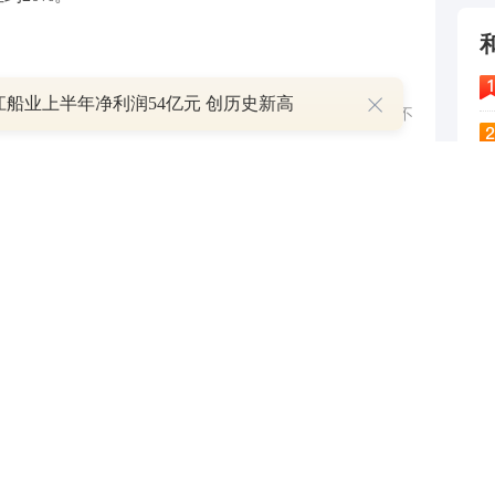
江船业上半年净利润54亿元 创历史新高
与和讯网无关。和讯网站对文中陈述、观点判断保持中立，不
提供任何明示或暗示的保证。请读者仅作参考，并请自行承担
.com
4
举报
5
6
7
8
跟帖用户自律公约
9