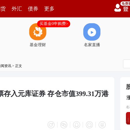
期货
外汇
债券
更多
买基金0申购费>
基金理财
名家直播
新闻资讯
> 正文
股票存入元库证券 存仓市值399.31万港
名