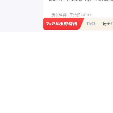
（责任编辑：王治强 HF013）
11:02
扬子
【免责声明】本文仅代表作者本人观点，
对所包含内容的准确性、可靠性或完整性
全部责任。邮箱：news_center@staff.hexun
0
写评论
已有
条评论