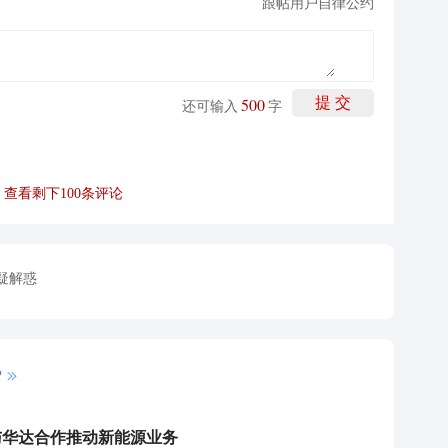
跟帖用户自律公约
500
提 交
还可输入
字
查看剩下
100
条评论
疑解惑
P
与华达合作推动新能源业务