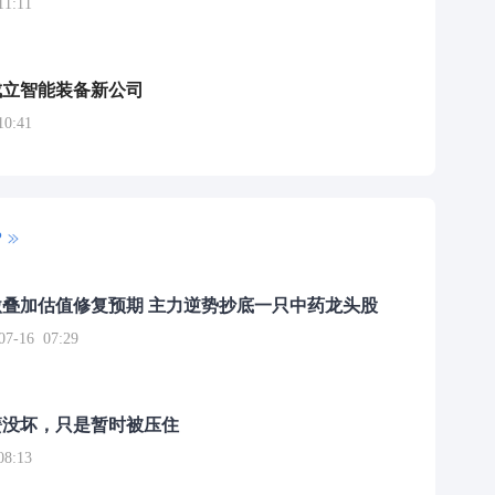
1:11
成立智能装备新公司
0:41
P
叠加估值修复预期 主力逆势抄底一只中药龙头股
16 07:29
簧没坏，只是暂时被压住
8:13