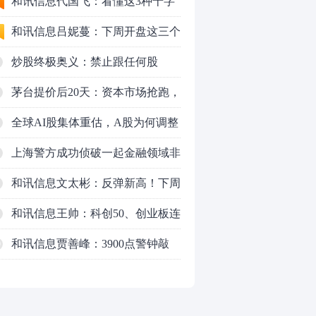
应对方案
和讯信息代国飞：看懂这3种十字
星k线形态
和讯信息吕妮蔓：下周开盘这三个
方向，还有仓位的朋友一定要拿稳
炒股终极奥义：禁止跟任何股
了
票“谈恋爱”
茅台提价后20天：资本市场抢跑，
磨底属于现实
全球AI股集体重估，A股为何调整
更深，却率先反弹？
上海警方成功侦破一起金融领域非
法代理维权敲诈勒索案件
和讯信息文太彬：反弹新高！下周
行情怎么走？
和讯信息王帅：科创50、创业板连
续反弹之后，重要防守线已出现
和讯信息贾善峰：3900点警钟敲
0
响，主力正在暗中布局！