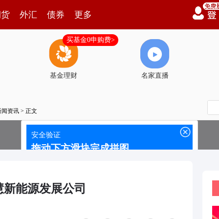
期货
外汇
债券
更多
买基金0申购费>
基金理财
名家直播
新闻资讯
> 正文
慧新能源发展公司