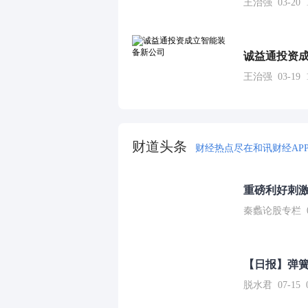
王治强 03-20 1
诚益通投资
王治强 03-19 1
财道头条
财经热点尽在和讯财经AP
重磅利好刺激
秦蠡论股专栏 07-
【日报】弹
脱水君 07-15 0