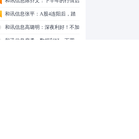
九个人生道理
和讯信息陈乔文：下半年的行情启
动了
和讯信息张平：A股4连阳后，踏
空怎么办？结构性回补！
和讯信息高璐明：深夜利好！不加
息了？周一还能涨吗？
和讯信息房勇：数据利好，下周一
应对方案
和讯信息代国飞：看懂这3种十字
星k线形态
和讯信息吕妮蔓：下周开盘这三个
方向，还有仓位的朋友一定要拿稳
炒股终极奥义：禁止跟任何股
了
票“谈恋爱”
茅台提价后20天：资本市场抢跑，
磨底属于现实
全球AI股集体重估，A股为何调整
0
更深，却率先反弹？