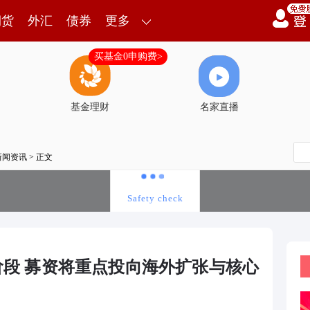
期货
外汇
债券
更多
买基金0申购费>
基金理财
名家直播
新闻资讯
> 正文
阶段 募资将重点投向海外扩张与核心