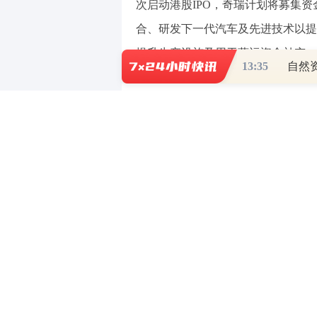
次启动港股IPO，奇瑞计划将募集
合、研发下一代汽车及先进技术以提
提升生产设施及用于营运资金补充。
13:35
据记者了解，港股上市流程较为
申请审核、上市委员会聆讯、路演与
上市。
“按照要求，现在企业还处于静
责人表示。
图片来源：每经记者 孔泽思 摄