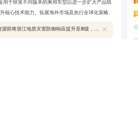
资金用于研发不同版本的乘用车型以进一步扩大产品组
升核心技术能力、拓展海外市场及执行全球化策略、
4
自然资源部将浙江地质灾害防御响应提升至Ⅲ级，对安徽启动Ⅳ级响应
5
复杂，在企业提交了上市申请书之后，还需经历上市
投资者推介、定价与配售等多个步骤，才能最终实现
6
7
8
默期，后续有消息会及时对外分享。”上述奇瑞相关负
9
1
（资料图）