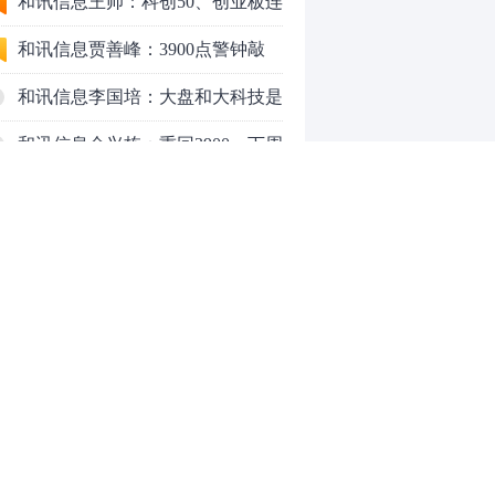
行情怎么走？
和讯信息王帅：科创50、创业板连
续反弹之后，重要防守线已出现
和讯信息贾善峰：3900点警钟敲
响，主力正在暗中布局！
和讯信息李国培：大盘和大科技是
反转？还是反弹？
和讯信息余兴栋：重回3900，下周
稳了吗？
和讯信息齐俊强：缩量涨还会涨！
和讯信息王钊：下周关注这个补涨
机会
和讯信息胡云龙：调整，什么时候
来
中际旭创大跳水！光模块信仰崩塌
了？
中一签缴款7.54万！宇树科技下周
0
一打新，A股机器人"朋友圈"全曝
光