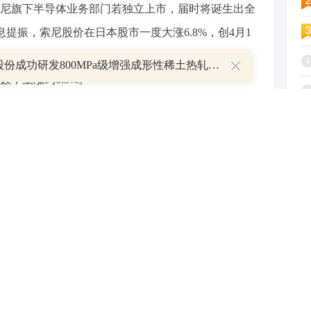
尼旗下半导体业务部门若独立上市，届时将诞生出全
息提振，索尼股价在日本股市一度大涨6.8%，创4月1
日本蓝筹股指数涨幅前列。日本股市周二因假期休市，
4
包钢股份成功研发800MPa级增强成形性稀土热轧汽车钢
，上涨约0.5%。
5
6
能在今年最终完成索尼旗下的半导体解决方案业务部
utions Corp.简称“SSS”)的分拆和上市。该大型企业集团亦计划
7
了对冲基金 Third Point LLC 创始人丹·勒布
8
，索尼曾拒绝勒布旗下Third Point基金提出的改革要求，
9
1
票市场策略主管安德鲁·杰克逊(Andrew Jackson)表示：“这
良久，但此前并未充分计价，因此仍有显著的上行空
实物股息，也将被视为提升股东回报的又一潜在积极