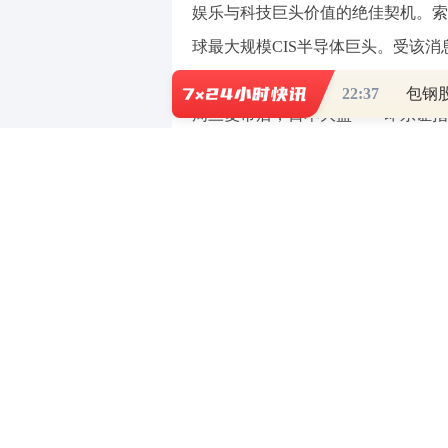
娱乐与科技巨头价值的绝佳契机。索
球最大规模CIS半导体巨头。受该消
日以来的新高点位，位列日经225
22:37
周三复市后，日本大盘——即东证指数
根据媒体最新报道，索尼最早可
门(即Sony Semiconductor Sol
分拆旗下的金融子公司，此举很大程度上响应
(Dan Loeb)多年前的呼吁。多年前
该基金已于2020年清仓索尼ADR。
来自Ortus Advisors的日本股
对索尼股价极为利好，虽然市场等待
间。若分拆方案包括向现有股东发放