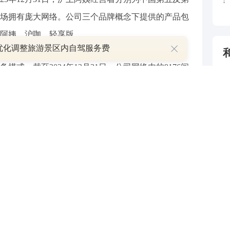
场拥有庞大网络。公司三个品牌概念下提供的产品包
阿姨、沪咖、轻享版。
优化调整旅游景区内自驾服务费
式。截至2024年12月31日，公司网络内的9176间
比99.7%，覆盖4个直辖市、5个自治区、22个省份的
4
5
与和讯网无关。和讯网站对文中陈述、观点判断保持中立，不
6
提供任何明示或暗示的保证。请读者仅作参考，并请自行承担
7
.com
8