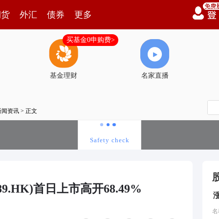
期货
外汇
债券
更多
买基金0申购费>
基金理财
名家直播
新闻资讯
> 正文
.HK)首日上市高开68.49%
名