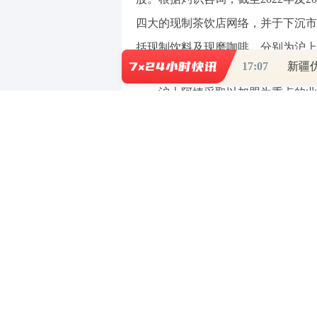
四大的现制茶饮店网络，并于下沉市
括现制饮料及现磨咖啡，分别为沪上
17:07
新疆
沪上阿姨采取以加盟为重点的业务模
门店中，有9152间由加盟商经营，占
300多个城市。
（责任编辑：贺翀 ）
【免责声明】本文仅代表作者本人观点，
对所包含内容的准确性、可靠性或完整性
全部责任。邮箱：news_center@staff.hexun