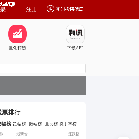
注册
量化精选
下载APP
股票排行
涨幅榜
跌幅榜
振幅榜
量比榜
换手率榜
称
最新价
涨跌幅