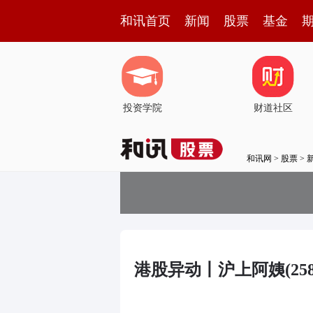
和讯首页
新闻
股票
基金
投资学院
财道社区
和讯网
>
股票
>
港股异动丨沪上阿姨(2589