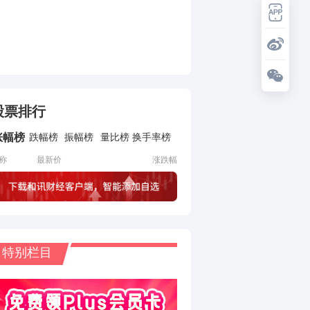
股票排行
涨幅榜
跌幅榜
振幅榜
量比榜
换手率榜
称
最新价
涨跌幅