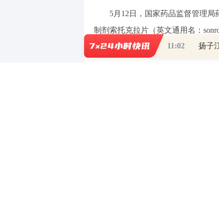
5月12日，国家药品监督管理局
制剂索托克拉片（英文通用名：sonr
11:02
扬子
评，拟用于治疗既往接受过抗CD20
此外，高盛发表报告，百济神州
进一步巩固，其BTK/BCL2产品组
力，以及BTK降解剂初步反应数据令
年经风险调整的销售额为88亿美元，
（责任编辑：张晓波 ）
【免责声明】本文仅代表作者本人观点，
对所包含内容的准确性、可靠性或完整性
全部责任。邮箱：news_center@staff.hexun