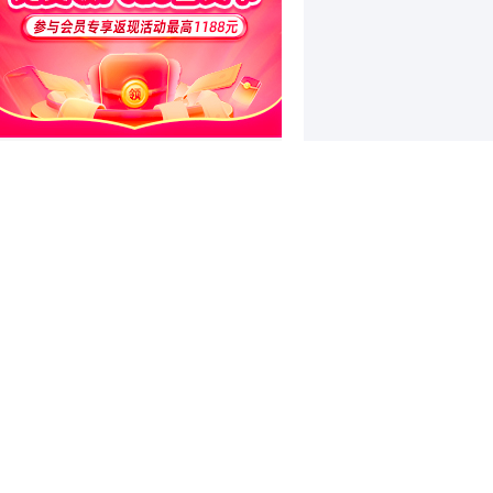
和讯特稿
因违规发放项目贷款等，浙江嘉善
农村商业银行股份有限公司被罚款
和讯信息高璐明：深夜！科技又