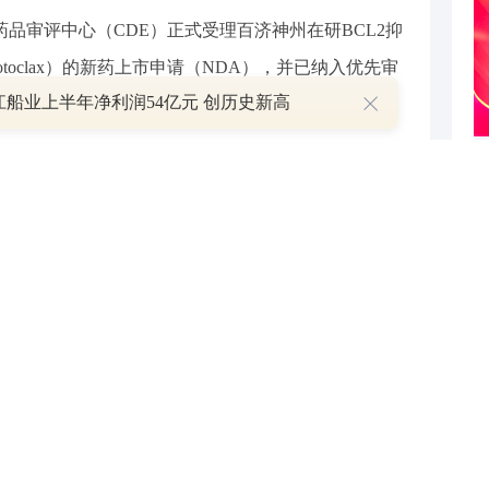
药品审评中心（CDE）正式受理百济神州在研BCL2抑
otoclax）的新药上市申请（NDA），并已纳入优先审
江船业上半年净利润54亿元 创历史新高
治疗和BTKi治疗的套细胞淋巴瘤（MCL）成人患者。
在慢性淋巴细胞白血病（CLL）领域的领导地位有望
合，包括BCL2抑制剂具颠覆一线CLL治疗模式的巨大潜
人鼓舞，且耐受性良好。高盛预测，该药物组合2035
高于之前估算的72亿美元。
与和讯网无关。和讯网站对文中陈述、观点判断保持中立，不
提供任何明示或暗示的保证。请读者仅作参考，并请自行承担
.com