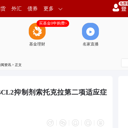
期货
外汇
债券
更多
买基金0申购费>
基金理财
名家直播
新闻资讯
> 正文
BCL2抑制剂索托克拉第二项适应症